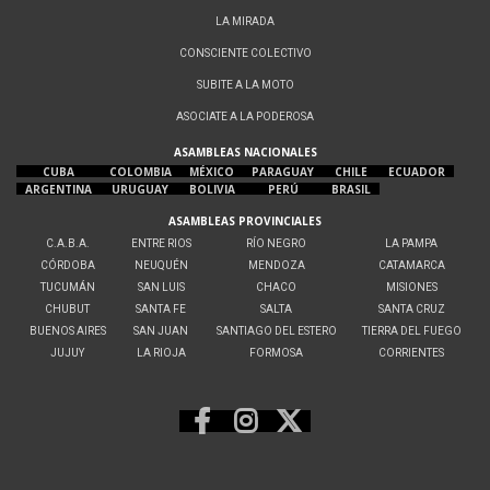
LA MIRADA
CONSCIENTE COLECTIVO
SUBITE A LA MOTO
ASOCIATE A LA PODEROSA
ASAMBLEAS NACIONALES
CUBA
COLOMBIA
MÉXICO
PARAGUAY
CHILE
ECUADOR
ARGENTINA
URUGUAY
BOLIVIA
PERÚ
BRASIL
ASAMBLEAS PROVINCIALES
C.A.B.A.
ENTRE RIOS
RÍO NEGRO
LA PAMPA
CÓRDOBA
NEUQUÉN
MENDOZA
CATAMARCA
TUCUMÁN
SAN LUIS
CHACO
MISIONES
CHUBUT
SANTA FE
SALTA
SANTA CRUZ
BUENOS AIRES
SAN JUAN
SANTIAGO DEL ESTERO
TIERRA DEL FUEGO
JUJUY
LA RIOJA
FORMOSA
CORRIENTES