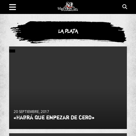
Saltar
al
contenido
Revista de cultura villera, brazo literario del movimiento La
La Poderosa
Poderosa.
La Plata
20 SEPTIEMBRE, 2017
«Habrá que empezar de cero»