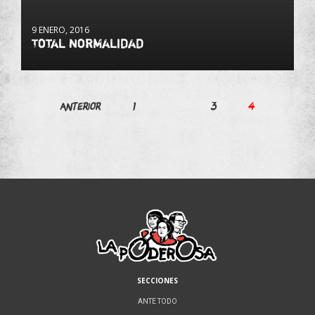
9 ENERO, 2016
Total normalidad
Paginación
Anterior
1
…
3
4
de
entradas
SECCIONES
ANTE TODO