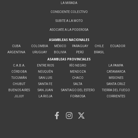
LA MIRADA
CONSCIENTE COLECTIVO
SUBITE A LA MOTO
ASOCIATE A LA PODEROSA
ASAMBLEAS NACIONALES
CUBA
COLOMBIA
MÉXICO
PARAGUAY
CHILE
ECUADOR
ARGENTINA
URUGUAY
BOLIVIA
PERÚ
BRASIL
ASAMBLEAS PROVINCIALES
C.A.B.A.
ENTRE RIOS
RÍO NEGRO
LA PAMPA
CÓRDOBA
NEUQUÉN
MENDOZA
CATAMARCA
TUCUMÁN
SAN LUIS
CHACO
MISIONES
CHUBUT
SANTA FE
SALTA
SANTA CRUZ
BUENOS AIRES
SAN JUAN
SANTIAGO DEL ESTERO
TIERRA DEL FUEGO
JUJUY
LA RIOJA
FORMOSA
CORRIENTES