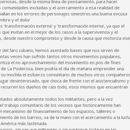
eriosas, desde la misma línea de pensamiento, para hacer
las comunidades excluidas y el acercamiento a esa realidad de
hallan en los errores de personajes siniestros una buena excusa
mbre y el dolor.
 ‘transformación externa’ y ‘transformación interna’, ya que el
que invitan en el mejor de los casos a la supervivencia y el
, desde nuestro compromiso y desde la causa que motoriza ese
uz del faro cubano, hemos asentado bases que nos sirven de
 tantas veces han sufrido tantos otros movimientos populares,
rantiza el no aprovechamiento del movimiento en pos de fines
te de La Poderosa, bien podría el día de mañana emprender una
en su mochila el esfuerzo comunitario de muchos otros compañeros
 lugar desinteresado, que choca de frente con el asistencialismo y
es recurren los dueños de casi todo, esos mismos que encuentran
ados absolutamente todos los militantes, pero a la vez
l trabajo comunitario de los vecinos que históricamente han
el mecanismo de financiamiento de los espacios, talleres o
imiento de los barrios, va de la mano con el acercamiento a la luch
a América más lastimada.
cios, sin ser aun militantes o sin participar todavía en las