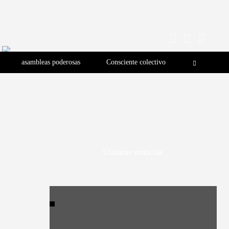
asambleas poderosas
Consciente colectivo
Últimas noticias