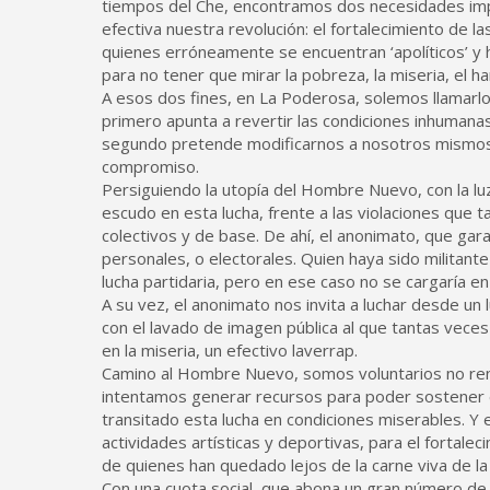
tiempos del Che, encontramos dos necesidades imp
efectiva nuestra revolución: el fortalecimiento de 
quienes erróneamente se encuentran ‘apolíticos’ y 
para no tener que mirar la pobreza, la miseria, el ha
A esos dos fines, en La Poderosa, solemos llamarlos
primero apunta a revertir las condiciones inhumanas 
segundo pretende modificarnos a nosotros mismos
compromiso.
Persiguiendo la utopía del Hombre Nuevo, con la l
escudo en esta lucha, frente a las violaciones que
colectivos y de base. De ahí, el anonimato, que ga
personales, o electorales. Quien haya sido militan
lucha partidaria, pero en ese caso no se cargaría 
A su vez, el anonimato nos invita a luchar desde un
con el lavado de imagen pública al que tantas vec
en la miseria, un efectivo laverrap.
Camino al Hombre Nuevo, somos voluntarios no rent
intentamos generar recursos para poder sostener e
transitado esta lucha en condiciones miserables. Y 
actividades artísticas y deportivas, para el fortalec
de quienes han quedado lejos de la carne viva de l
Con una cuota social, que abona un gran número de so