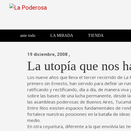
Saltar
al
contenido
Revista de cultura villera,
La Poderosa
Revista de cultura villera, brazo literario del movimiento La
brazo literario del movimiento
La Poderosa
ante todo
LA MIRADA
TIENDA
La Poderosa.
19 diciembre, 2008
,
La utopía que nos 
Los nueve años que lleva el tercer recorrido de La 
primero sin Ernesto, han servido para definir un ru
ratificando y rectificando, día a día, de manera viva
sobre las bases de una lucha permanente, desde la 
las asambleas poderosas de Buenos Aires, Tucumán,
Entre Ríos existen espacios fundamentales de ronda
fortalece nuestras posiciones en la batalla de ideas
medio.
En otra coyuntura, diferente a la que envolvía las 