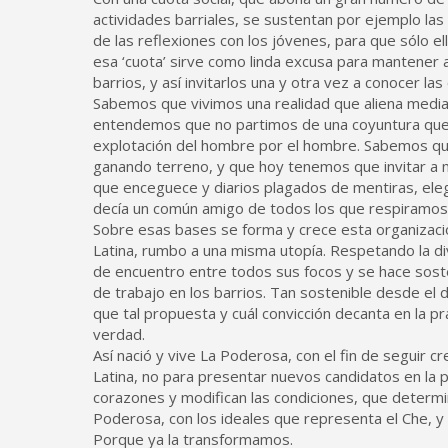
actividades barriales, se sustentan por ejemplo la
de las reflexiones con los jóvenes, para que sólo el
esa ‘cuota’ sirve como linda excusa para mantener a 
barrios, y así invitarlos una y otra vez a conocer l
Sabemos que vivimos una realidad que aliena media
entendemos que no partimos de una coyuntura que in
explotación del hombre por el hombre. Sabemos que
ganando terreno, y que hoy tenemos que invitar a mir
que enceguece y diarios plagados de mentiras, elegi
decía un común amigo de todos los que respiramos
Sobre esas bases se forma y crece esta organizació
Latina, rumbo a una misma utopía. Respetando la di
de encuentro entre todos sus focos y se hace soste
de trabajo en los barrios. Tan sostenible desde e
que tal propuesta y cuál convicción decanta en la
verdad.
Así nació y vive La Poderosa, con el fin de seguir 
Latina, no para presentar nuevos candidatos en la pu
corazones y modifican las condiciones, que determi
Poderosa, con los ideales que representa el Che, y
Porque ya la transformamos.