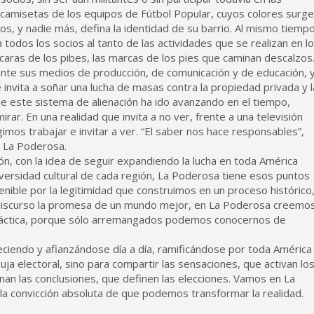
s camisetas de los equipos de Fútbol Popular, cuyos colores surg
los, y nadie más, defina la identidad de su barrio. Al mismo tiempo
todos los socios al tanto de las actividades que se realizan en l
as caras de los pibes, las marcas de los pies que caminan descalzos
nte sus medios de producción, de comunicación y de educación, 
vita a soñar una lucha de masas contra la propiedad privada y l
 este sistema de alienación ha ido avanzando en el tiempo,
ar. En una realidad que invita a no ver, frente a una televisión
mos trabajar e invitar a ver. “El saber nos hace responsables”,
 La Poderosa.
n, con la idea de seguir expandiendo la lucha en toda América
versidad cultural de cada región, La Poderosa tiene esos puntos
nible por la legitimidad que construimos en un proceso histórico
l discurso la promesa de un mundo mejor, en La Poderosa creemo
 práctica, porque sólo arremangados podemos conocernos de
creciendo y afianzándose día a día, ramificándose por toda América
ja electoral, sino para compartir las sensaciones, que activan lo
nan las conclusiones, que definen las elecciones. Vamos en La
 la convicción absoluta de que podemos transformar la realidad.