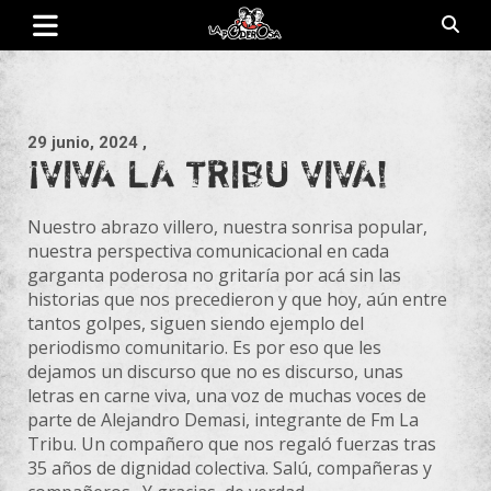
Saltar
al
contenido
Revista de cultura villera, brazo literario del movimiento La
La Poderosa
Poderosa.
29 junio, 2024
,
¡VIVA LA TRIBU VIVA!
Nuestro abrazo villero, nuestra sonrisa popular,
nuestra perspectiva comunicacional en cada
garganta poderosa no gritaría por acá sin las
historias que nos precedieron y que hoy, aún entre
tantos golpes, siguen siendo ejemplo del
periodismo comunitario. Es por eso que les
dejamos un discurso que no es discurso, unas
letras en carne viva, una voz de muchas voces de
parte de Alejandro Demasi, integrante de Fm La
Tribu. Un compañero que nos regaló fuerzas tras
35 años de dignidad colectiva. Salú, compañeras y