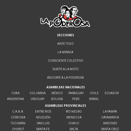
SECCIONES
ANTE TODO
LA MIRADA
CONSCIENTE COLECTIVO
SUBITE A LA MOTO
ASOCIATE A LA PODEROSA
ASAMBLEAS NACIONALES
CUBA
COLOMBIA
MÉXICO
PARAGUAY
CHILE
ECUADOR
ARGENTINA
URUGUAY
BOLIVIA
PERÚ
BRASIL
ASAMBLEAS PROVINCIALES
C.A.B.A.
ENTRE RIOS
RÍO NEGRO
LA PAMPA
CÓRDOBA
NEUQUÉN
MENDOZA
CATAMARCA
TUCUMÁN
SAN LUIS
CHACO
MISIONES
CHUBUT
SANTA FE
SALTA
SANTA CRUZ