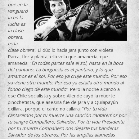
que en la
vanguard
ia en la
lucha es
la clase
obrera,
es la
clase obrera
”. El dúo lo hacía Jara junto con Violeta
Parra, flor y planta, ella veía que amanecía, que
amanecía: “
En todas partes sale el sol, hasta en la boca
del pantano. La burguesía es el pantano, y lo que
amamos es el sol. Por eso ya cruje este mundo. Por eso
ya viene otro mundo. Por eso ya estalla otro mundo al
fondo ciego de este mundo
”. Pero la noche alcanzó a
ese Chile socialista y sobre Allende cayó la muerte
pinochetista, que asesina fue de Jara y a Quilapayún
exiliara, porque el canto no callara: “
Por tu vida
cantaremos por tu muerte una canción cantaremos por
tu sangre Compañero, Salvador. Por tu vida Presidente
por tu muerte Compañero nos dejaste tus banderas
Salvador de los obreros. Por las amplias alamedas