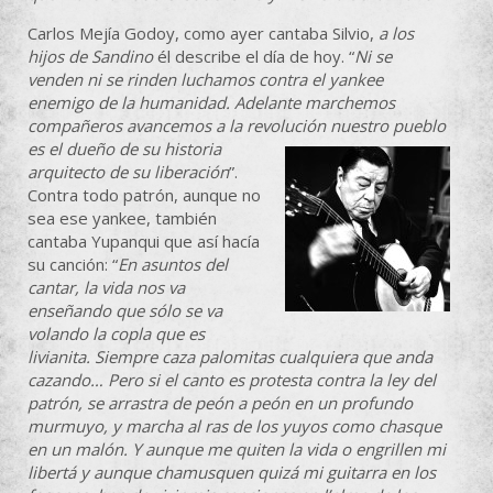
Carlos Mejía Godoy, como ayer cantaba Silvio,
a los
hijos de Sandino
él describe el día de hoy. “
Ni se
venden ni se rinden luchamos contra el
yankee
enemigo de la humanidad. Adelante marchemos
compañeros avancemos a la revolución nuestro pueblo
es el dueño de su historia
arquitecto de su liberación
”.
Contra todo patrón, aunque no
sea ese yankee, también
cantaba Yupanqui que así hacía
su canción: “
En asuntos del
cantar, la vida nos va
enseñando que sólo se va
volando la copla que es
livianita. Siempre caza palomitas cualquiera que anda
cazando… Pero si el canto es protesta contra la ley del
patrón, se arrastra de peón a peón en un profundo
murmuyo, y marcha al ras de los yuyos como chasque
en un malón. Y aunque me quiten la vida o engrillen mi
libertá y aunque chamusquen quizá mi guitarra en los