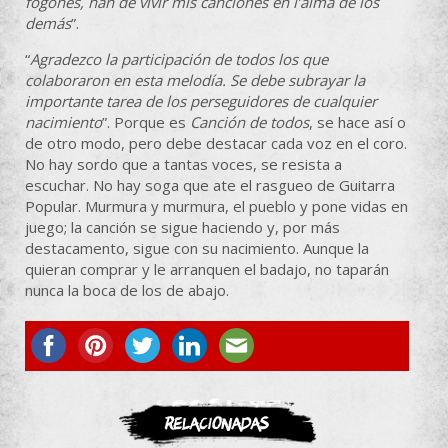
fogones, han de vivir mis canciones en l’alma de los
demás
”.
“
Agradezco la participación de todos los que
colaboraron en esta melodía. Se debe subrayar la
importante tarea de los perseguidores de cualquier
nacimiento
”. Porque es
Canción de todos
, se hace así o
de otro modo, pero debe destacar cada voz en el coro.
No hay sordo que a tantas voces, se resista a
escuchar. No hay soga que ate el rasgueo de Guitarra
Popular. Murmura y murmura, el pueblo y pone vidas en
juego; la canción se sigue haciendo y, por más
destacamento, sigue con su nacimiento. Aunque la
quieran comprar y le arranquen el badajo, no taparán
nunca la boca de los de abajo.
ASOCIATE
Relacionadas