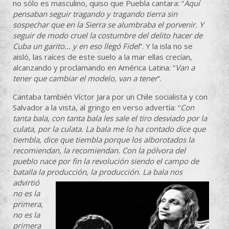
no sólo es masculino, quiso que Puebla cantara: “
Aquí
pensaban seguir tragando y tragando tierra sin
sospechar que en la Sierra se alumbraba el porvenir. Y
seguir de modo cruel la costumbre del delito hacer de
Cuba un garito… y en eso llegó Fidel
”. Y la isla no se
aisló, las raíces de este suelo a la mar ellas crecían,
alcanzando y proclamando en América Latina: “
Van a
tener que cambiar el modelo, van a tener
”.
Cantaba también Víctor Jara por un Chile socialista y con
Salvador a la vista, al gringo en verso advertía: “
Con
tanta bala, con tanta bala les sale el tiro desviado por la
culata, por la culata. La bala me lo ha contado dice que
tiembla, dice que tiembla porque los alborotados la
recomiendan, la recomiendan. Con la pólvora del
pueblo nace por fin la revolución siendo el campo de
batalla la producción, la producción. La bala nos
advirtió
no es la
primera,
no es la
primera