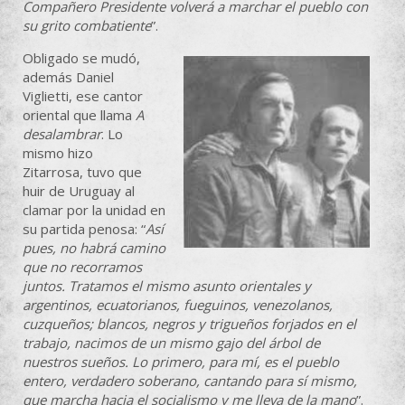
Compañero Presidente volverá a marchar el pueblo con
su grito combatiente
”.
Obligado se mudó,
además Daniel
Viglietti, ese cantor
oriental que llama
A
desalambrar
. Lo
mismo hizo
Zitarrosa, tuvo que
huir de Uruguay al
clamar por la unidad en
su partida penosa: “
Así
pues, no habrá camino
que no recorramos
juntos. Tratamos el mismo asunto orientales y
argentinos, ecuatorianos, fueguinos, venezolanos,
cuzqueños; blancos, negros y trigueños forjados en el
trabajo, nacimos de un mismo gajo del árbol de
nuestros sueños. Lo primero, para mí, es el pueblo
entero, verdadero soberano, cantando para sí mismo,
que marcha hacia el socialismo y me lleva de la mano
”.