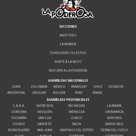
SECCIONES
ANTE TODO
LA MIRADA
CONSCIENTE COLECTIVO
SUBITE A LA MOTO
ASOCIATE A LA PODEROSA
ASAMBLEAS NACIONALES
CUBA
COLOMBIA
MÉXICO
PARAGUAY
CHILE
ECUADOR
ARGENTINA
URUGUAY
BOLIVIA
PERÚ
BRASIL
ASAMBLEAS PROVINCIALES
C.A.B.A.
ENTRE RIOS
RÍO NEGRO
LA PAMPA
CÓRDOBA
NEUQUÉN
MENDOZA
CATAMARCA
TUCUMÁN
SAN LUIS
CHACO
MISIONES
CHUBUT
SANTA FE
SALTA
SANTA CRUZ
BUENOS AIRES
SAN JUAN
SANTIAGO DEL ESTERO
TIERRA DEL FUEGO