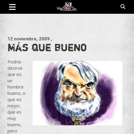
Saltar
al
contenido
Revista de cultura villera, brazo literario del movimiento La
La Poderosa
Poderosa.
12 noviembre, 2009
,
Más que bueno
Podría
decirse
que es
un
hombre
bueno, o
que es
mejor,
que es
muy
bueno,
pero