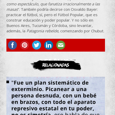
como espectáculo, que fanatiza irracionalmente a las
masas
”. También podría decirse con Osvaldo Bayer:
practicar el fútbol, sí, pero el Fútbol Popular, que es
construir educación y poder popular. Y no sólo en
Buenos Aires, Tucumán y Córdoba, sino levantar,
además, la
Patagonia rebelde
, comenzando por Chubut.
ASOCIATE
Relacionadas