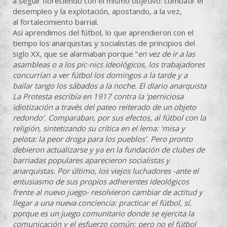
a seguir floreciendo con el mismo objetivo: combatir el
desempleo y la explotación, apostando, a la vez,
al fortalecimiento barrial.
Así aprendimos del fútbol, lo que aprendieron con el
tiempo los anarquistas y socialistas de principios del
siglo XX, que se alarmaban porque “
en vez de ir a las
asambleas o a los pic-nics ideológicos, los trabajadores
concurrían a ver fútbol los domingos a la tarde y a
bailar tango los sábados a la noche. El diario anarquista
La Protesta escribía en 1917 contra la ‘perniciosa
idiotización a través del pateo reiterado de un objeto
redondo’. Comparaban, por sus efectos, al fútbol con la
religión, sintetizando su crítica en el lema: ‘misa y
pelota: la peor droga para los pueblos’. Pero pronto
debieron actualizarse y ya en la fundación de clubes de
barriadas populares aparecieron socialistas y
anarquistas. Por último, los viejos luchadores -ante el
entusiasmo de sus propios adherentes ideológicos
frente al nuevo juego- resolvieron cambiar de actitud y
llegar a una nueva conciencia: practicar el fútbol, sí,
porque es un juego comunitario donde se ejercita la
comunicación y el esfuerzo común; pero no el fútbol