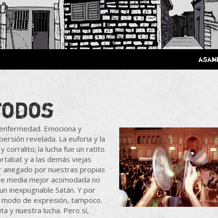
 Poderosa.
asam
todos
a enfermedad. Emociona y
persión revelada. La euforia y la
y corralito; la lucha fue un ratito.
rtabat y a las demás viejas
ar anegado por nuestras propias
 clase media mejor acomodada no
un inexpugnable Satán. Y por
er modo de expresión, tampoco.
ita y nuestra lucha. Pero sí,