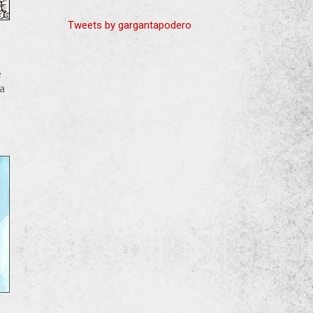
Tweets by gargantapodero
e
ia