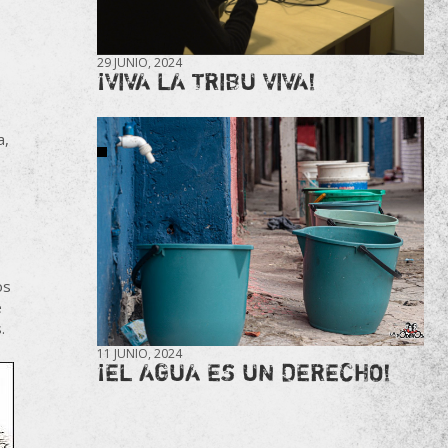
29 JUNIO, 2024
¡VIVA LA TRIBU VIVA!
a,
os
e
.
11 JUNIO, 2024
¡EL AGUA ES UN DERECHO!