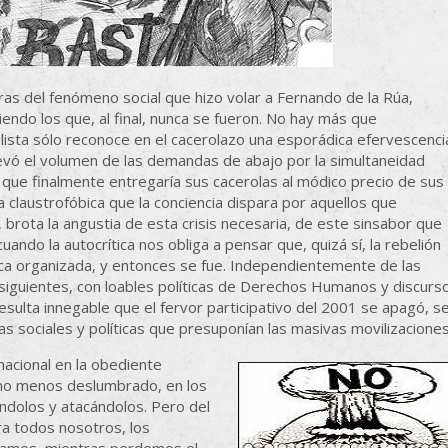
uras del fenómeno social que hizo volar a Fernando de la Rúa,
endo los que, al final, nunca se fueron. No hay más que
plista sólo reconoce en el cacerolazo una esporádica efervescenci
evó el volumen de las demandas de abajo por la simultaneidad
 que finalmente entregaría sus cacerolas al módico precio de sus
a claustrofóbica que la conciencia dispara por aquellos que
, brota la angustia de esta crisis necesaria, de este sinsabor que
ndo la autocrítica nos obliga a pensar que, quizá sí, la rebelión
ica organizada, y entonces se fue. Independientemente de las
siguientes, con loables políticas de Derechos Humanos y discurs
esulta innegable que el fervor participativo del 2001 se apagó, s
s sociales y políticas que presuponían las masivas movilizaciones
nacional en la obediente
cho menos deslumbrado, en los
ándolos y atacándolos. Pero del
ra todos nosotros, los