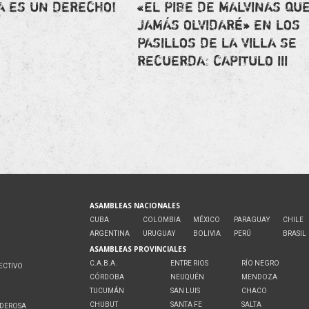
A ES UN DERECHO!
«EL PIBE DE MALVINAS QU
JAMÁS OLVIDARÉ» EN LOS
PASILLOS DE LA VILLA SE
RECUERDA: CAPITULO III
ASAMBLEAS NACIONALES
CUBA
COLOMBIA
MÉXICO
PARAGUAY
CHILE
ARGENTINA
URUGUAY
BOLIVIA
PERÚ
BRASIL
ASAMBLEAS PROVINCIALES
C.A.B.A.
ENTRE RIOS
RÍO NEGRO
ECTIVO
CÓRDOBA
NEUQUÉN
MENDOZA
O
TUCUMÁN
SAN LUIS
CHACO
CHUBUT
SANTA FE
SALTA
ODEROSA