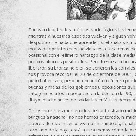
Todavía debaten los teóricos socioilógicos las lect
mientras a nuestras espaldas vuelven y siguen volvi
despotricar, y nada que aprender, si el análisis sim
motivada por intereses individuales, que apenas el
ocasional con el efímero hartazgo de la clase media
propios ahorros pesificados. Pero frente a la bronc
liberaron su bronca no bien se abrieron los corrales
nos provoca recordar el 20 de diciembre de 2001, cua
pudo haber sido; pero no encontró una fuerza polít
buenas y malas de los gobiernos u oposiciones sub
antagónicos a los imperantes en la década del 90, r
diluyó, mucho antes de saldar las enfáticas demanda
De los intereses mercenarios de tanto sicario multi
burguesía nacional, no nos hemos enterado, ni mu
albores de este milenio. Vivimos mirándolos, señal
otro lado de la hoja, está la cara menos cómoda pa