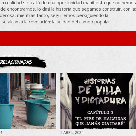
i en realidad se trató de una oportunidad manifiesta que no hemos
e encontrarnos, lo dirá la historia que sepamos construir, con la
derosa, mientras tanto, seguiremos persiguiendo la
se alcanza la revolución: la unidad del campo popular.
ASOCIATE
Relacionadas
24
2 ABRIL, 2024