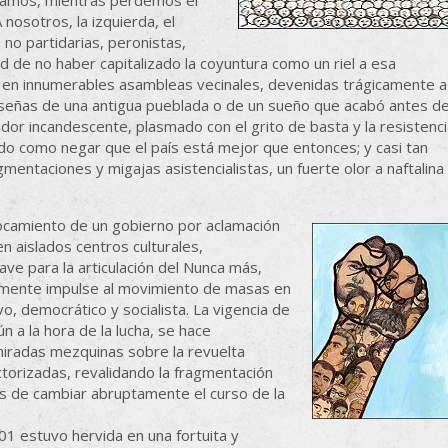
acamos, mientras perdemos el
osotros, la izquierda, el
no partidarias, peronistas,
ad de no haber capitalizado la coyuntura como un riel a esa
a en innumerables asambleas vecinales, devenidas trágicamente a
señas de una antigua pueblada o de un sueño que acabó antes d
dor incandescente, plasmado con el grito de basta y la resistenc
urdo como negar que el país está mejor que entonces; y casi tan
ntaciones y migajas asistencialistas, un fuerte olor a naftalina
rocamiento de un gobierno por aclamación
n aislados centros culturales,
lave para la articulación del Nunca más,
almente impulse al movimiento de masas en
ivo, democrático y socialista. La vigencia de
 a la hora de la lucha, se hace
 miradas mezquinas sobre la revuelta
ctorizadas, revalidando la fragmentación
es de cambiar abruptamente el curso de la
001 estuvo hervida en una fortuita y