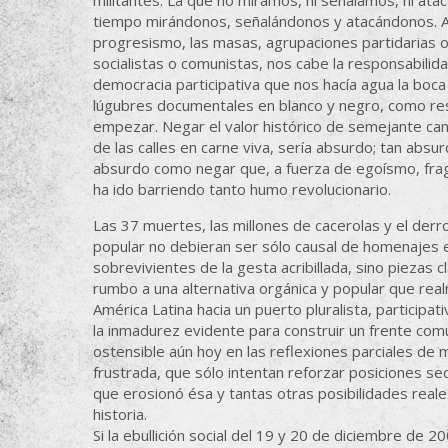
militantes. La que no miramos, ni señalamos, ni at
tiempo mirándonos, señalándonos y atacándonos. A n
progresismo, las masas, agrupaciones partidarias o 
socialistas o comunistas, nos cabe la responsabilid
democracia participativa que nos hacía agua la boc
lúgubres documentales en blanco y negro, como re
empezar. Negar el valor histórico de semejante can
de las calles en carne viva, sería absurdo; tan abs
absurdo como negar que, a fuerza de egoísmo, fragme
ha ido barriendo tanto humo revolucionario.
Las 37 muertes, las millones de cacerolas y el der
popular no debieran ser sólo causal de homenajes e
sobrevivientes de la gesta acribillada, sino piezas c
rumbo a una alternativa orgánica y popular que re
América Latina hacia un puerto pluralista, participat
la inmadurez evidente para construir un frente común
ostensible aún hoy en las reflexiones parciales de
frustrada, que sólo intentan reforzar posiciones se
que erosionó ésa y tantas otras posibilidades real
historia.
Si la ebullición social del 19 y 20 de diciembre de 2