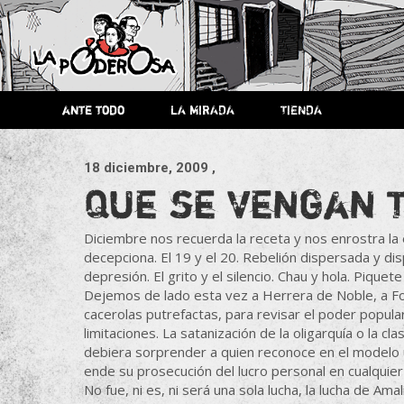
Saltar
al
contenido
Revista de cultura villera,
La
Revista de cultura villera, brazo literario del movimiento La
brazo literario del movimiento
La Poderosa
ante todo
LA MIRADA
TIENDA
La Poderosa.
Poderosa
18 diciembre, 2009
,
Que se vengan 
Diciembre nos recuerda la receta y nos enrostra l
decepciona. El 19 y el 20. Rebelión dispersada y dis
depresión. El grito y el silencio. Chau y hola. Piquete 
Dejemos de lado esta vez a Herrera de Noble, a Fo
cacerolas putrefactas, para revisar el poder popul
limitaciones. La satanización de la oligarquía o la
debiera sorprender a quien reconoce en el modelo 
ende su prosecución del lucro personal en cualqui
No fue, ni es, ni será una sola lucha, la lucha de Amal