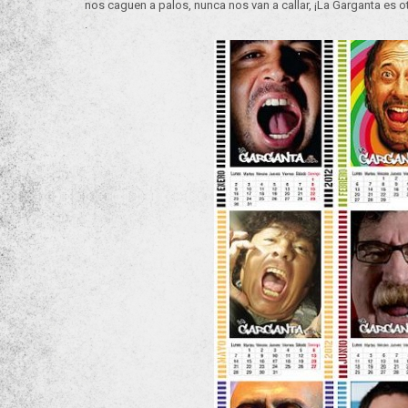
nos caguen a palos, nunca nos van a callar, ¡La Garganta es otra
.