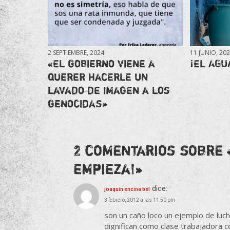
2 SEPTIEMBRE, 2024
11 JUNIO, 20
«El gobierno viene a
¡EL AGU
querer hacerle un
lavado de imagen a los
genocidas»
2 comentarios sobre 
empieza!
»
dice:
joaquin encina bel
3 febrero, 2012 a las 11:50 pm
son un caño loco un ejemplo de lucha
dignifican como clase trabajadora