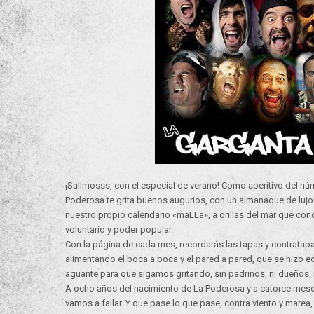
¡Salimosss, con el especial de verano! Como aperitivo del n
Poderosa te grita buenos augurios, con un almanaque de lujo:
nuestro propio calendario «maLLa», a orillas del mar que con
voluntario y poder popular.
Con la página de cada mes, recordarás las tapas y contratapas h
alimentando el boca a boca y el pared a pared, que se hizo 
aguante para que sigamos gritando, sin padrinos, ni dueños, n
A ocho años del nacimiento de La Poderosa y a catorce meses 
vamos a fallar. Y que pase lo que pase, contra viento y mare