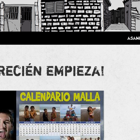
 Poderosa.
asam
 recién empieza!