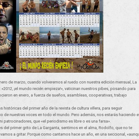
úmero de marzo, cuando volveremos al ruedo con nuestra edición mensual, La
 «2012, ¡el mundo recién empieza!», vaticinan nuestros pibes, posando para
ocieron en enero, a fuerza de sueños, asambleas, cooperativas, trabajo
istóricas del primer año de la revista de cultura villera, para seguir
eco de nuestras voces en todo el mundo. Pero además, nos estarás haciendo e
i patrocinadores, que «el periodismo es libre o es una farsa».
del primer grito de La Garganta, sentimos en el alma, Rodolfo, que no te
a, vamos a gritar. Porque como cantamos hace un año, en una seccional, «aunq