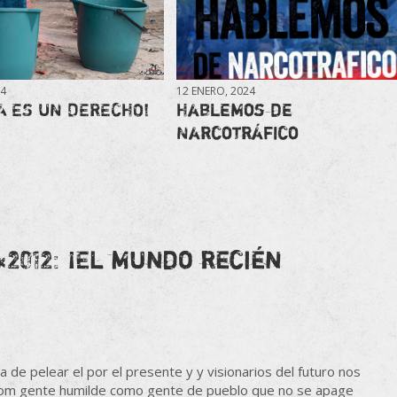
24
12 ENERO, 2024
A ES UN DERECHO!
Hablemos de
Narcotráfico
«
2012: ¡El mundo recién
 de pelear el por el presente y y visionarios del futuro nos
 com gente humilde como gente de pueblo que no se apage