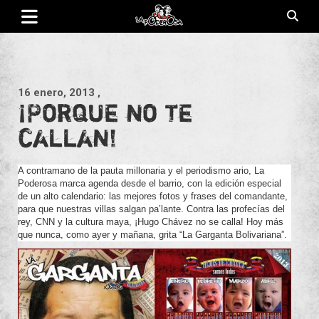
Saltar
al
contenido
Revista de cultura villera, brazo literario del movimiento La
La Poderosa
Poderosa.
16 enero, 2013
,
¡Porque no te
callan!
A contramano de la pauta millonaria y el periodismo ario, La
Poderosa marca agenda desde el barrio, con la edición especial
de un alto calendario: las mejores fotos y frases del comandante,
para que nuestras villas salgan pa’lante. Contra las profecías del
rey, CNN y la cultura maya, ¡Hugo Chávez no se calla! Hoy más
que nunca, como ayer y mañana, grita “La Garganta Bolivariana”.