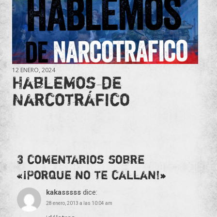
12 ENERO, 2024
Hablemos de
Narcotráfico
3 comentarios sobre
«
¡Porque no te callan!
»
kakasssss
dice:
28 enero, 2013 a las 10:04 am