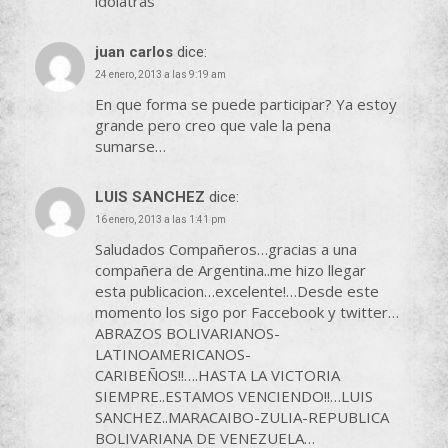
idólatras
juan carlos
dice:
24 enero, 2013 a las 9:19 am
En que forma se puede participar? Ya estoy
grande pero creo que vale la pena
sumarse…
LUIS SANCHEZ
dice:
16 enero, 2013 a las 1:41 pm
Saludados Compañeros…gracias a una
compañera de Argentina..me hizo llegar
esta publicacion…excelente!…Desde este
momento los sigo por Faccebook y twitter…
ABRAZOS BOLIVARIANOS-
LATINOAMERICANOS-
CARIBEÑOS!!….HASTA LA VICTORIA
SIEMPRE..ESTAMOS VENCIENDO!!…LUIS
SANCHEZ..MARACAIBO-ZULIA-REPUBLICA
BOLIVARIANA DE VENEZUELA…