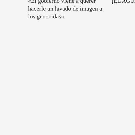
«El gobierno viene a querer
¡EL AGU
hacerle un lavado de imagen a
los genocidas»