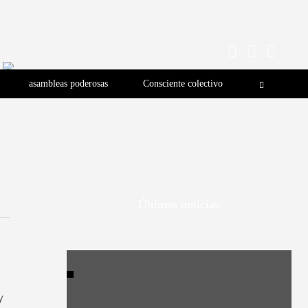
asambleas poderosas
Consciente colectivo
Últimas noticias
y