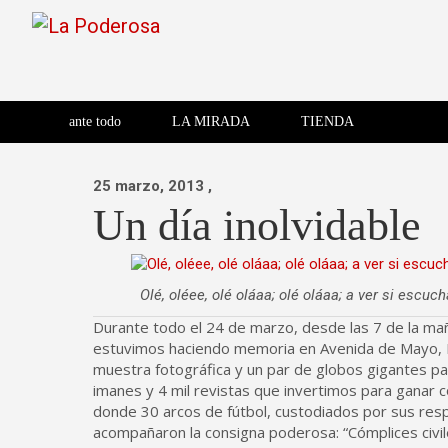
Saltar
al
contenido
Revista de cultura villera,
La Poderosa
Revista de cultura villera, brazo literario del movimiento La
brazo literario del movimiento
La Poderosa
ante todo
LA MIRADA
TIENDA
La Poderosa.
25 marzo, 2013
,
Un día inolvidable
Olé, oléee, olé oláaa; olé oláaa; a ver si esc
Durante todo el 24 de marzo, desde las 7 de la mañ
estuvimos haciendo memoria en Avenida de Mayo, D
muestra fotográfica y un par de globos gigantes para
imanes y 4 mil revistas que invertimos para ganar c
donde 30 arcos de fútbol, custodiados por sus res
acompañaron la consigna poderosa: “Cómplices civile