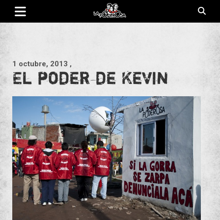
Saltar
al
contenido
Revista de cultura villera, brazo literario del movimiento La
La Poderosa
Poderosa.
1 octubre, 2013
,
El poder de Kevin