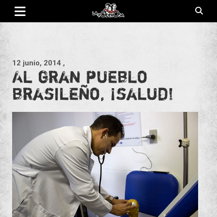
Saltar
al
contenido
Revista de cultura villera, brazo literario del movimiento La
La Poderosa
Poderosa.
12 junio, 2014
,
Al gran pueblo
brasileño, ¡salud!