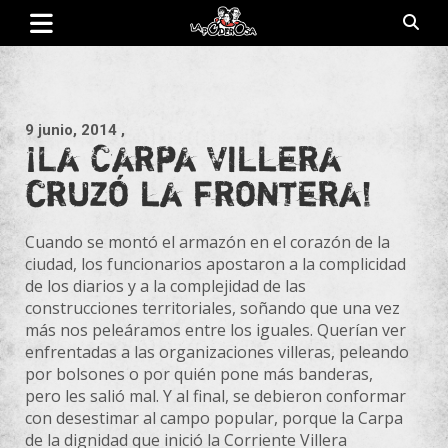
Saltar
al
contenido
Revista de cultura villera, brazo literario del movimiento La
La Poderosa
Poderosa.
9 junio, 2014
,
¡La Carpa Villera
cruzó la frontera!
Cuando se montó el armazón en el corazón de la
ciudad, los funcionarios apostaron a la complicidad
de los diarios y a la complejidad de las
construcciones territoriales, soñando que una vez
más nos peleáramos entre los iguales. Querían ver
enfrentadas a las organizaciones villeras, peleando
por bolsones o por quién pone más banderas,
pero les salió mal. Y al final, se debieron conformar
con desestimar al campo popular, porque la Carpa
de la dignidad que inició la Corriente Vi
llera