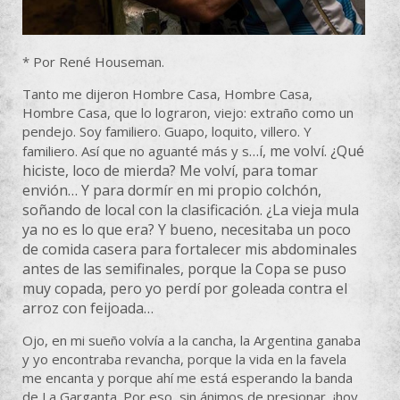
* Por René Houseman.
Tanto me dijeron Hombre Casa, Hombre Casa,
Hombre Casa, que lo lograron, viejo: extraño como un
pendejo. Soy familiero. Guapo, loquito, villero. Y
…
í, me volví. ¿Qué
familiero. Así que no aguanté más y s
hiciste, loco de mierda? Me volví, para tomar
envión… Y para dormír en mi propio colchón,
soñando de local con la clasificación. ¿La vieja mula
ya no es lo que era? Y bueno, necesitaba un poco
de comida casera para fortalecer mis abdominales
antes de las semifinales, porque la Copa se puso
muy copada, pero yo perdí por goleada contra el
arroz con feijoada…
Ojo, en mi sueño volvía a la cancha, la Argentina ganaba
y yo encontraba revancha, porque la vida en la favela
me encanta y porque ahí me está esperando la banda
de La Garganta. Por eso, sin ánimos de presionar, ¡hoy