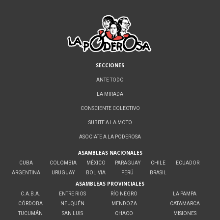
SECCIONES
ANTE TODO
LA MIRADA
CONSCIENTE COLECTIVO
SUBITE A LA MOTO
ASOCIATE A LA PODEROSA
ASAMBLEAS NACIONALES
CUBA
COLOMBIA
MÉXICO
PARAGUAY
CHILE
ECUADOR
ARGENTINA
URUGUAY
BOLIVIA
PERÚ
BRASIL
ASAMBLEAS PROVINCIALES
C.A.B.A.
ENTRE RIOS
RÍO NEGRO
LA PAMPA
CÓRDOBA
NEUQUÉN
MENDOZA
CATAMARCA
TUCUMÁN
SAN LUIS
CHACO
MISIONES