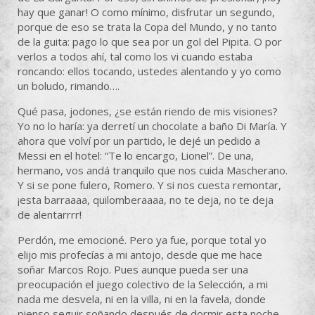
hay que ganar! O como mínimo, disfrutar un segundo,
porque de eso se trata la Copa del Mundo, y no tanto
de la guita: pago lo que sea por un gol del Pipita. O por
verlos a todos ahí, tal como los vi cuando estaba
roncando: ellos tocando, ustedes alentando y yo como
un boludo, rimando….
Qué pasa, jodones, ¿se están riendo de mis visiones?
Yo no lo haría: ya derretí un chocolate a baño Di María. Y
ahora que volví por un partido, le dejé un pedido a
Messi en el hotel: “Te lo encargo, Lionel”. De una,
hermano, vos andá tranquilo que nos cuida Mascherano.
Y si se pone fulero, Romero. Y si nos cuesta remontar,
¡esta barraaaa, quilomberaaaa, no te deja, no te deja
de alentarrrr!
Perdón, me emocioné. Pero ya fue, porque total yo
elijo mis profecías a mi antojo, desde que me hace
soñar Marcos Rojo. Pues aunque pueda ser una
preocupación el juego colectivo de la Selección, a mi
nada me desvela, ni en la villa, ni en la favela, donde
pienso seguir soñando después de dormir esta noche