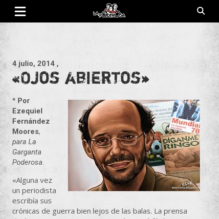
Saltar
al
contenido
Revista de cultura villera, brazo literario del movimiento La
La Poderosa
Poderosa.
4 julio, 2014
,
«Ojos abiertos»
*
Por
Ezequiel
Fernández
Moores
,
para La
Garganta
Poderosa.
«Alguna vez
un periodista
escribía sus
crónicas de guerra bien lejos de las balas. La prensa