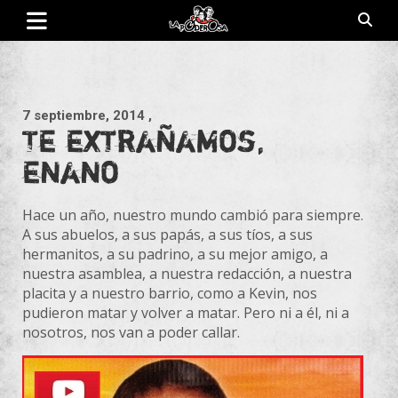
Saltar
al
contenido
Revista de cultura villera, brazo literario del movimiento La
La Poderosa
Poderosa.
7 septiembre, 2014
,
Te extrañamos,
enano
Hace un año, nuestro mundo cambió para siempre.
A sus abuelos, a sus papás, a sus tíos, a sus
hermanitos, a su padrino, a su mejor amigo, a
nuestra asamblea, a nuestra redacción, a nuestra
placita y a nuestro barrio, como a Kevin, nos
pudieron matar y volver a matar. Pero ni a él, ni a
nosotros, nos van a poder callar.