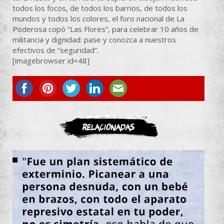
todos los focos, de todos los barrios, de todos los
mundos y todos los colores, el foro nacional de La
Poderosa copó “Las Flores”, para celebrar 10 años de
militancia y dignidad: pase y conozca a nuestros
efectivos de “seguridad”.
[imagebrowser id=48]
ASOCIATE
Relacionadas