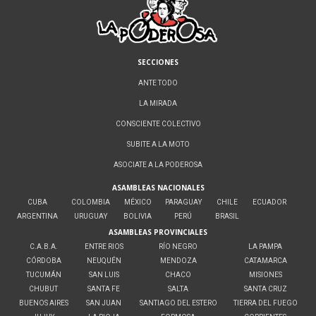
SECCIONES
ANTE TODO
LA MIRADA
CONSCIENTE COLECTIVO
SUBITE A LA MOTO
ASOCIATE A LA PODEROSA
ASAMBLEAS NACIONALES
CUBA
COLOMBIA
MÉXICO
PARAGUAY
CHILE
ECUADOR
ARGENTINA
URUGUAY
BOLIVIA
PERÚ
BRASIL
ASAMBLEAS PROVINCIALES
C.A.B.A.
ENTRE RIOS
RÍO NEGRO
LA PAMPA
CÓRDOBA
NEUQUÉN
MENDOZA
CATAMARCA
TUCUMÁN
SAN LUIS
CHACO
MISIONES
CHUBUT
SANTA FE
SALTA
SANTA CRUZ
BUENOS AIRES
SAN JUAN
SANTIAGO DEL ESTERO
TIERRA DEL FUEGO