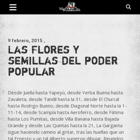
Saltar
al
contenido
Revista de cultura villera, brazo literario del movimiento La
La Poderosa
Poderosa.
9 febrero, 2015
,
Las Flores y
semillas del poder
popular
Desde Juella hasta Yapeyú, desde Yerba Buena hasta
Zavaleta, desde Tandil hasta la 31, desde El Churcal
hasta Rodrigo Bueno, desde Diagonal Norte hasta la 1-
11-14, desde Scampía hasta Aeroferro, desde Fátima
hasta Los Pumitas, desde Villa Banana hasta Bajada
Grande y desde Las Quintas hasta la 21, La Garganta
sigue haciendo camino al gritar, tras las huellas que un
tal Ernesto y un tal Alberto supieron dibujar. Reunidos