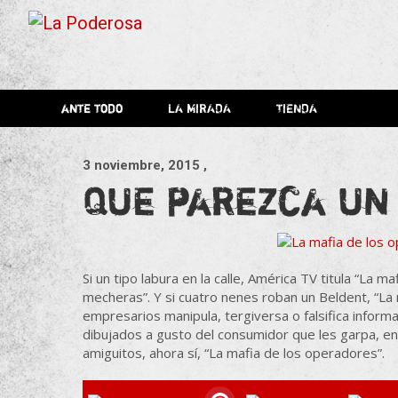
Saltar
al
contenido
Revista de cultura villera,
La
Revista de cultura villera, brazo literario del movimiento La
brazo literario del movimiento
La Poderosa
ante todo
LA MIRADA
TIENDA
La Poderosa.
Poderosa
3 noviembre, 2015
,
Que parezca un
Si un tipo labura en la calle, América TV titula “La ma
mecheras”. Y si cuatro nenes roban un Beldent, “La m
empresarios manipula, tergiversa o falsifica inform
dibujados a gusto del consumidor que les garpa, ent
amiguitos, ahora sí, “La mafia de los operadores”.