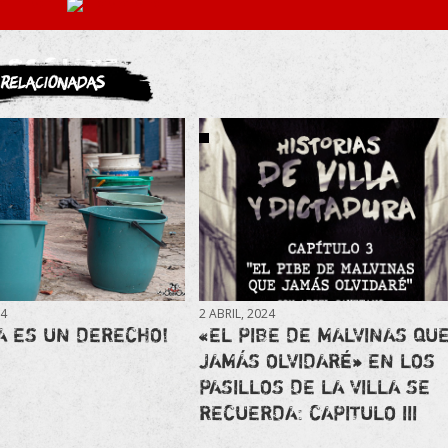
ASOCIATE
Relacionadas
24
2 ABRIL, 2024
A ES UN DERECHO!
«EL PIBE DE MALVINAS QU
JAMÁS OLVIDARÉ» EN LOS
PASILLOS DE LA VILLA SE
RECUERDA: CAPITULO III