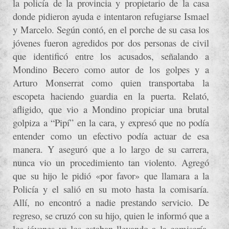
la policía de la provincia y propietario de la casa
donde pidieron ayuda e intentaron refugiarse Ismael
y Marcelo. Según contó, en el porche de su casa los
jóvenes fueron agredidos por dos personas de civil
que identificó entre los acusados, señalando a
Mondino Becero como autor de los golpes y a
Arturo Monserrat como quien transportaba la
escopeta haciendo guardia en la puerta. Relató,
afligido, que vio a Mondino propiciar una brutal
golpiza a “Pipí” en la cara, y expresó que no podía
entender como un efectivo podía actuar de esa
manera. Y aseguró que a lo largo de su carrera,
nunca vio un procedimiento tan violento. Agregó
que su hijo le pidió «por favor» que llamara a la
Policía y el salió en su moto hasta la comisaría.
Allí, no encontró a nadie prestando servicio. De
regreso, se cruzó con su hijo, quien le informó que a
los jóvenes ya los estaban llevando a la comisaría.