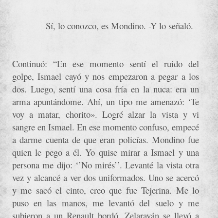
–
Sí, lo conozco, es Mondino. -Y lo señaló.
Continuó: “En ese momento sentí el ruido del
golpe, Ismael cayó y nos empezaron a pegar a los
dos. Luego, sentí una cosa fría en la nuca: era un
arma apuntándome. Ahí, un tipo me amenazó: ‘Te
voy a matar, chorito». Logré alzar la vista y vi
sangre en Ismael. En ese momento confuso, empecé
a darme cuenta de que eran policías. Mondino fue
quien le pego a él. Yo quise mirar a Ismael y una
persona me dijo: ‘’No mirés’’. Levanté la vista otra
vez y alcancé a ver dos uniformados. Uno se acercó
y me sacó el cinto, creo que fue Tejerina. Me lo
puso en las manos, me levantó del suelo y me
subieron a un Renault bordó. Zelarayán se llevó a