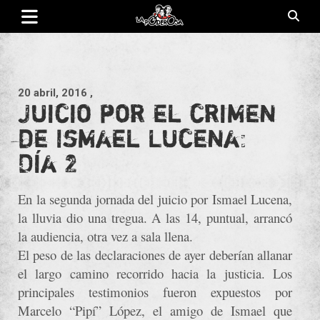
Saltar
al
contenido
Revista de cultura villera, brazo literario del movimiento La
La Poderosa
Poderosa.
20 abril, 2016
,
Juicio por el crimen
de Ismael Lucena:
Día 2
En la segunda jornada del juicio por Ismael Lucena,
la lluvia dio una tregua. A las 14, puntual, arrancó
la audiencia, otra vez a sala llena.
El peso de las declaraciones de ayer deberían allanar
el largo camino recorrido hacia la justicia. Los
principales testimonios fueron expuestos por
Marcelo “Pipí” López, el amigo de Ismael que