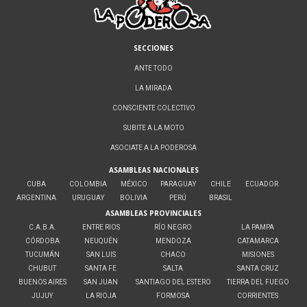
SECCIONES
ANTE TODO
LA MIRADA
CONSCIENTE COLECTIVO
SUBITE A LA MOTO
ASOCIATE A LA PODEROSA
ASAMBLEAS NACIONALES
CUBA
COLOMBIA
MÉXICO
PARAGUAY
CHILE
ECUADOR
ARGENTINA
URUGUAY
BOLIVIA
PERÚ
BRASIL
ASAMBLEAS PROVINCIALES
C.A.B.A.
ENTRE RIOS
RÍO NEGRO
LA PAMPA
CÓRDOBA
NEUQUÉN
MENDOZA
CATAMARCA
TUCUMÁN
SAN LUIS
CHACO
MISIONES
CHUBUT
SANTA FE
SALTA
SANTA CRUZ
BUENOS AIRES
SAN JUAN
SANTIAGO DEL ESTERO
TIERRA DEL FUEGO
JUJUY
LA RIOJA
FORMOSA
CORRIENTES