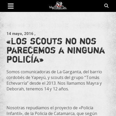
Saltar
al
contenido
Revista de cultura villera, brazo literario del movimiento La
La Poderosa
Poderosa.
14 mayo, 2016
,
«Los scouts no nos
parecemos a ninguna
policía»
Somos comunicadoras de La Garganta, del barrio
cordobés de
Yapeyú, y scouts del grupo “Tomás
Echevarría” desde el 2013. Nos llamamos Mayra y
Deborah, tenemos 14 y 12 años.
Nosotras repudiamos el proyecto de «Policía
Infantil», de la Policía de Catamarca, que según