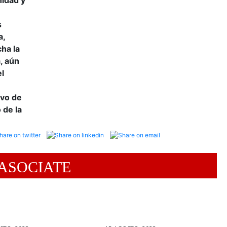
nidad y
s
a,
ha la
, aún
l
ivo de
 de la
ASOCIATE
Relacionadas