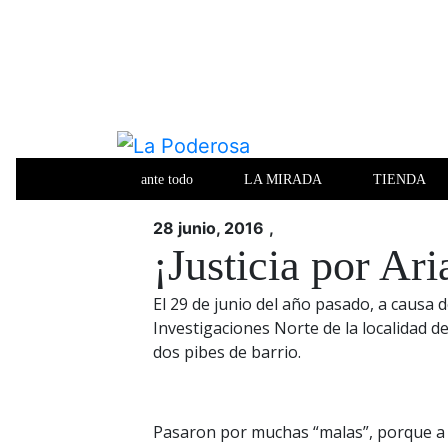
Saltar
al
contenido
Revista de cultura villera, brazo literario del movimiento 
La Poderosa
ante todo
LA MIRADA
TIENDA
La Poderosa
Revista de cultura villera, brazo li
28 junio, 2016
,
¡Justicia por Ar
El 29 de junio del año pasado, a causa 
Investigaciones Norte de la localidad 
dos pibes de barrio.
Pasaron por muchas “malas”, porque a 