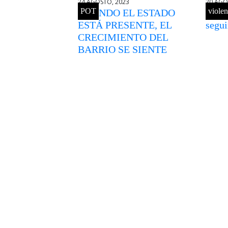
24 AGOSTO, 2023
20 AGO
POT
violen
CUANDO EL ESTADO
Hasta
ESTÁ PRESENTE, EL
segu
CRECIMIENTO DEL
BARRIO SE SIENTE
SECCION
ANTE TO
LA MIRA
CONSCIE
SUBITE 
ASOCIAT