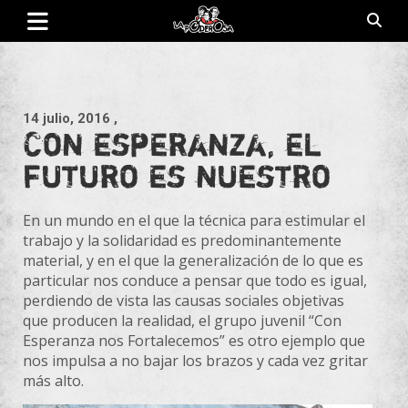
Saltar
al
contenido
Revista de cultura villera, brazo literario del movimiento La
La Poderosa
Poderosa.
14 julio, 2016
,
Con esperanza, el
futuro es nuestro
En un mundo en el que la técnica para estimular el
trabajo y la solidaridad es predominantemente
material, y en el que la generalización de lo que es
particular nos conduce a pensar que todo es igual,
perdiendo de vista las causas sociales objetivas
que producen la realidad, el grupo juvenil “Con
Esperanza nos Fortalecemos” es otro ejemplo que
nos impulsa a no bajar los brazos y cada vez gritar
más alto.