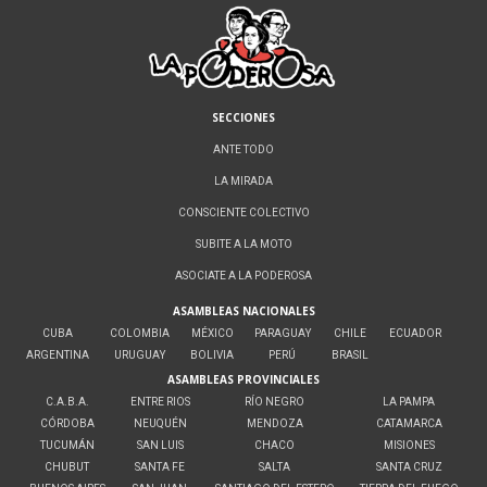
SECCIONES
ANTE TODO
LA MIRADA
CONSCIENTE COLECTIVO
SUBITE A LA MOTO
ASOCIATE A LA PODEROSA
ASAMBLEAS NACIONALES
CUBA
COLOMBIA
MÉXICO
PARAGUAY
CHILE
ECUADOR
ARGENTINA
URUGUAY
BOLIVIA
PERÚ
BRASIL
ASAMBLEAS PROVINCIALES
C.A.B.A.
ENTRE RIOS
RÍO NEGRO
LA PAMPA
CÓRDOBA
NEUQUÉN
MENDOZA
CATAMARCA
TUCUMÁN
SAN LUIS
CHACO
MISIONES
CHUBUT
SANTA FE
SALTA
SANTA CRUZ