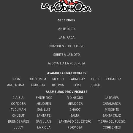
SECCIONES
ANTE TODO
LA MIRADA
CONSCIENTE COLECTIVO
SUBITE A LA MOTO
ASOCIATE A LA PODEROSA
ASAMBLEAS NACIONALES
CUBA
COLOMBIA
MÉXICO
PARAGUAY
CHILE
ECUADOR
ARGENTINA
URUGUAY
BOLIVIA
PERÚ
BRASIL
ASAMBLEAS PROVINCIALES
C.A.B.A.
ENTRE RIOS
RÍO NEGRO
LA PAMPA
CÓRDOBA
NEUQUÉN
MENDOZA
CATAMARCA
TUCUMÁN
SAN LUIS
CHACO
MISIONES
CHUBUT
SANTA FE
SALTA
SANTA CRUZ
BUENOS AIRES
SAN JUAN
SANTIAGO DEL ESTERO
TIERRA DEL FUEGO
JUJUY
LA RIOJA
FORMOSA
CORRIENTES