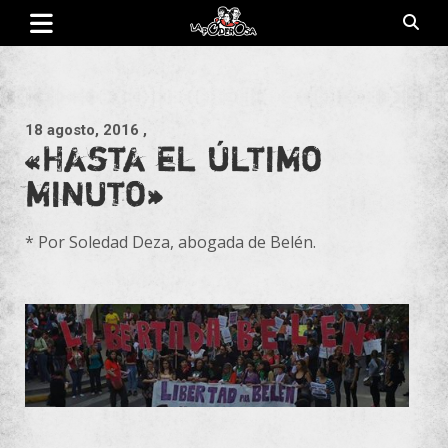
Saltar
al
contenido
Revista de cultura villera, brazo literario del movimiento La
La Poderosa
Poderosa.
18 agosto, 2016
,
«Hasta el último
minuto»
* Por Soledad Deza, abogada de Belén.