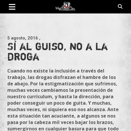
Saltar
al
contenido
Revista de cultura villera, brazo literario del movimiento La
La Poderosa
Poderosa.
5 agosto, 2016
,
Sí al guiso, no a la
droga
Cuando no existe la inclusión a través del
trabajo, las drogas disfrazan el hambre de los
de abajo. Por la estigmatización que sufrimos,
muchas veces cambiamos la presentación de
nuestro currículum, y hasta la dirección, para
poder conseguir un poco de guita. Y muchas,
muchas veces, ni siquiera eso nos alcanza. Ante
esta situación tan acuciante, a algunos se nos
pasa por la cabeza mil veces bajar los brazos,
sumergirnos en cualquier basura para que todo