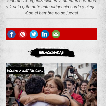
Alberdi. 13 organizaciones, 5 puentes cortados
y 1 solo grito ante esta dirigencia sorda y ciega:
¡Con el hambre no se juega!
ASOCIATE
Relacionadas
Violencia Institucional