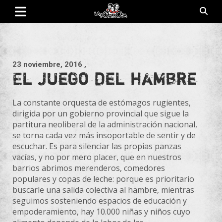
Saltar
al
contenido
Revista de cultura villera, brazo literario del movimiento La
La Poderosa
Poderosa.
23 noviembre, 2016
,
El juego del hambre
La constante orquesta de estómagos rugientes,
dirigida por un gobierno provincial que sigue la
partitura neoliberal de la administración nacional,
se torna cada vez más insoportable de sentir y de
escuchar. Es para silenciar las propias panzas
vacías, y no por mero placer, que en nuestros
barrios abrimos merenderos, comedores
populares y copas de leche: porque es prioritario
buscarle una salida colectiva al hambre, mientras
seguimos sosteniendo espacios de educación y
empoderamiento, hay 10.000 niñas y niños cuyo