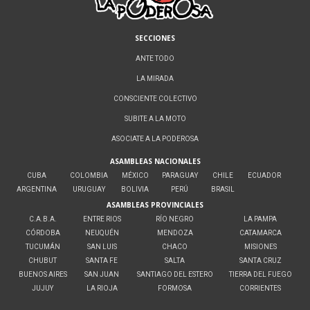
SECCIONES
ANTE TODO
LA MIRADA
CONSCIENTE COLECTIVO
SUBITE A LA MOTO
ASOCIATE A LA PODEROSA
ASAMBLEAS NACIONALES
CUBA
COLOMBIA
MÉXICO
PARAGUAY
CHILE
ECUADOR
ARGENTINA
URUGUAY
BOLIVIA
PERÚ
BRASIL
ASAMBLEAS PROVINCIALES
C.A.B.A.
ENTRE RIOS
RÍO NEGRO
LA PAMPA
CÓRDOBA
NEUQUÉN
MENDOZA
CATAMARCA
TUCUMÁN
SAN LUIS
CHACO
MISIONES
CHUBUT
SANTA FE
SALTA
SANTA CRUZ
BUENOS AIRES
SAN JUAN
SANTIAGO DEL ESTERO
TIERRA DEL FUEGO
JUJUY
LA RIOJA
FORMOSA
CORRIENTES