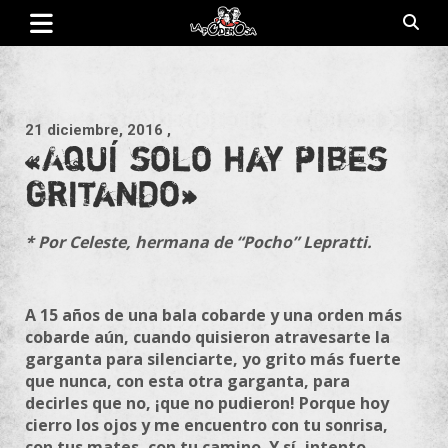
Saltar
al
contenido
Revista de cultura villera, brazo literario del movimiento La
La Poderosa
Poderosa.
21 diciembre, 2016
,
«Aquí solo hay pibes
gritando»
* Por Celeste, hermana de “Pocho” Lepratti.
A 15 años de una bala cobarde y una orden más
cobarde aún, cuando quisieron atravesa
rte la
garganta para silenciarte, yo grito más fuerte
que nunca, con esta otra garganta, para
decirles que no, ¡que no pudieron! Porque hoy
cierro los ojos y me encuentro con tu sonrisa,
con tus mates, con tu camino. Y sí, intento