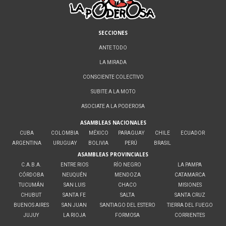
SECCIONES
ANTE TODO
LA MIRADA
CONSCIENTE COLECTIVO
SUBITE A LA MOTO
ASOCIATE A LA PODEROSA
ASAMBLEAS NACIONALES
CUBA
COLOMBIA
MÉXICO
PARAGUAY
CHILE
ECUADOR
ARGENTINA
URUGUAY
BOLIVIA
PERÚ
BRASIL
ASAMBLEAS PROVINCIALES
C.A.B.A.
ENTRE RIOS
RÍO NEGRO
LA PAMPA
CÓRDOBA
NEUQUÉN
MENDOZA
CATAMARCA
TUCUMÁN
SAN LUIS
CHACO
MISIONES
CHUBUT
SANTA FE
SALTA
SANTA CRUZ
BUENOS AIRES
SAN JUAN
SANTIAGO DEL ESTERO
TIERRA DEL FUEGO
JUJUY
LA RIOJA
FORMOSA
CORRIENTES