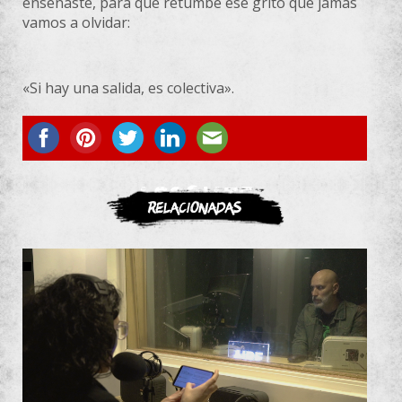
enseñaste, para que retumbe ese grito que jamás
vamos a olvidar:
«Si hay una salida, es colectiva».
ASOCIATE
Relacionadas