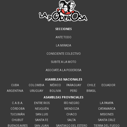
SECCIONES
ANTE TODO
LA MIRADA
CONSCIENTE COLECTIVO
SUBITE A LA MOTO
ASOCIATE A LA PODEROSA
ASAMBLEAS NACIONALES
CUBA
COLOMBIA
MÉXICO
PARAGUAY
CHILE
ECUADOR
ARGENTINA
URUGUAY
BOLIVIA
PERÚ
BRASIL
ASAMBLEAS PROVINCIALES
C.A.B.A.
ENTRE RIOS
RÍO NEGRO
LA PAMPA
CÓRDOBA
NEUQUÉN
MENDOZA
CATAMARCA
TUCUMÁN
SAN LUIS
CHACO
MISIONES
CHUBUT
SANTA FE
SALTA
SANTA CRUZ
BUENOS AIRES
SAN JUAN
SANTIAGO DEL ESTERO
TIERRA DEL FUEGO