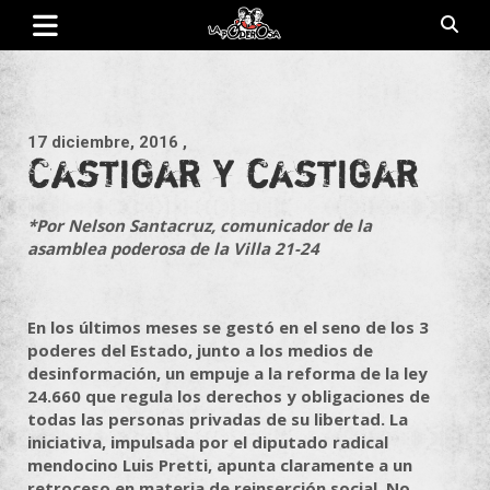
Saltar
al
contenido
Revista de cultura villera, brazo literario del movimiento La
La Poderosa
Poderosa.
17 diciembre, 2016
,
Castigar y castigar
*Por Nelson Santacruz, comunicador de la
asamblea poderosa de la Villa 21-24
En los últimos meses se gestó en el seno de los 3
poderes del Estado, junto a los medios de
desinformación, un empuje a la reforma de la ley
24.660 que regula los derechos y obligaciones de
todas las personas privadas de su libertad. La
iniciativa, impulsada por el diputado radical
mendocino Luis Pretti, apunta claramente a un
retroceso en materia de reinserción social. No