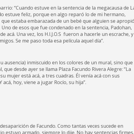
rrio: “Cuando estuve en la sentencia de la megacausa de L
 estuve feliz, porque en algo reparó lo de mi hermano,
, que estaba embarazada de un bebé que alguien se apropió
u. Uno de esos que fue condenado en la sentencia, Padohan,
 acá. Una vez, los H.I.J.O.S fueron a hacerle un escrache, y
amigos. Se me paso toda esa película aquel día”.
su ausencia) inmiscuido en los colores de un mural, sino que
, que desde ayer se llama Plaza Facundo Rivera Alegre: “La
 mujer está acá, a tres cuadras. Él venía acá con sus
acá, hoy, viene a jugar Rocío, su hija”.
la desaparición de Facundo. Como tantas veces sucede en
icio estuvo armado, siempre lo dije. No hay sentencias firmes.