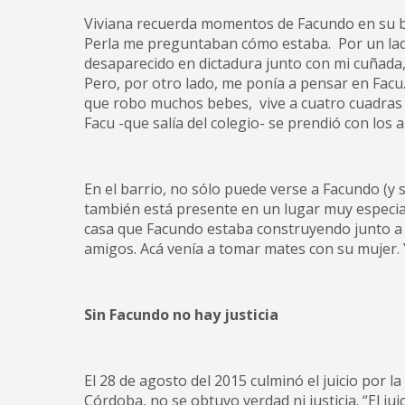
Viviana recuerda momentos de Facundo en su ba
Perla me preguntaban cómo estaba. Por un lado
desaparecido en dictadura junto con mi cuñada
Pero, por otro lado, me ponía a pensar en Fac
que robo muchos bebes, vive a cuatro cuadras de
Facu -que salía del colegio- se prendió con los 
En el barrio, no sólo puede verse a Facundo (y 
también está presente en un lugar muy especial
casa que Facundo estaba construyendo junto a su
amigos. Acá venía a tomar mates con su mujer. Y 
Sin Facundo no hay justicia
El 28 de agosto del 2015 culminó el juicio por 
Córdoba, no se obtuvo verdad ni justicia. “El ju