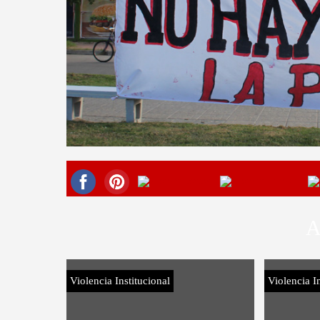
A
Violencia Institucional
Violencia In