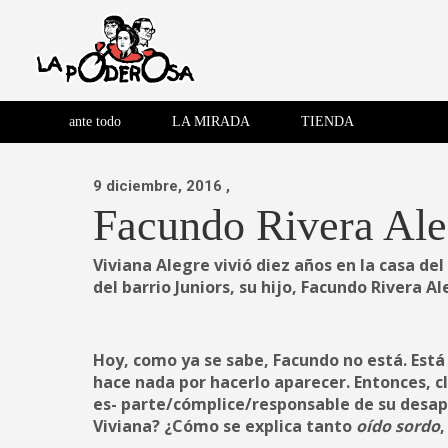
Saltar
al
contenido
Revista de cultura villera,
La Poderosa
Revista de cultura villera, brazo literario del movimiento La
brazo literario del movimiento
La Poderosa
ante todo
LA MIRADA
TIENDA
La Poderosa.
9 diciembre, 2016
,
Facundo Rivera Aleg
Viviana Alegre vivió diez años en la casa del
del barrio Juniors, su hijo, Facundo Rivera 
Hoy, como ya se sabe, Facundo no está. Está
hace nada por hacerlo aparecer. Entonces, cl
es- parte/cómplice/responsable de su desapa
Viviana? ¿Cómo se explica tanto
oído sordo
,