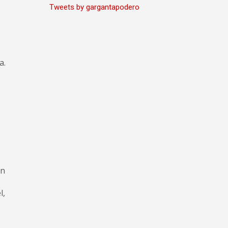
Tweets by gargantapodero
a.
en
l,