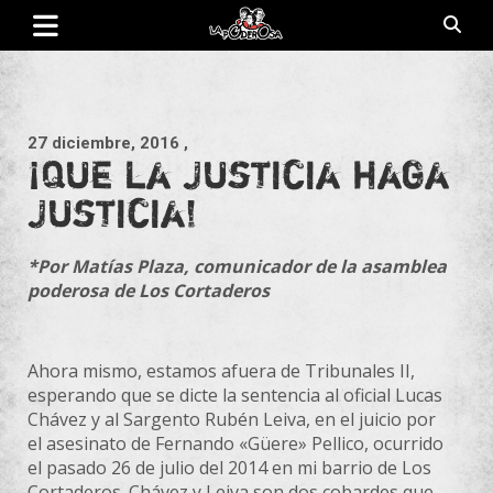
Saltar
al
contenido
Revista de cultura villera, brazo literario del movimiento La
La Poderosa
Poderosa.
27 diciembre, 2016
,
¡Que la Justicia haga
Justicia!
*Por Matías Plaza, comunicador de la asamblea
poderosa de Los Cortaderos
Ahora mismo, estamos afuera de Tribunales II,
esperando que se dicte la sentencia al oficial Lucas
Chávez y al Sargento Rubén Leiva, en el juicio por
el asesinato de Fernando «Güere» Pellico, ocurrido
el pasado 26 de julio del 2014 en mi barrio de Los
Cortaderos. Chávez y Leiva son dos cobardes que