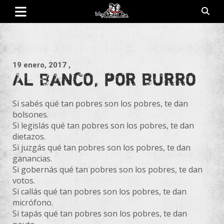
Saltar
al
contenido
Revista de cultura villera, brazo literario del movimiento La
La Poderosa
Poderosa.
19 enero, 2017
,
Al Banco, por burro
Si sabés qué tan pobres son los pobres, te dan
bolsones.
Si legislás qué tan pobres son los pobres, te dan
dietazos.
Si juzgás qué tan pobres son los pobres, te dan
ganancias.
Si gobernás qué tan pobres son los pobres, te dan
votos.
Si callás qué tan pobres son los pobres, te dan
micrófono.
Si tapás qué tan pobres son los pobres, te dan