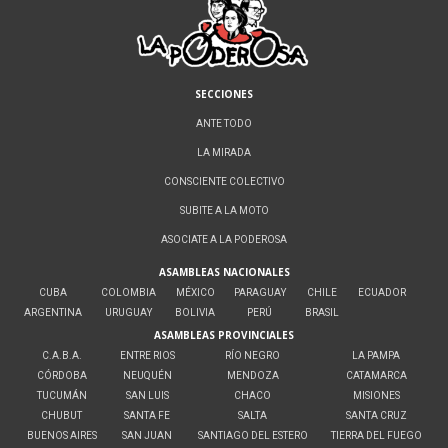
SECCIONES
ANTE TODO
LA MIRADA
CONSCIENTE COLECTIVO
SUBITE A LA MOTO
ASOCIATE A LA PODEROSA
ASAMBLEAS NACIONALES
CUBA
COLOMBIA
MÉXICO
PARAGUAY
CHILE
ECUADOR
ARGENTINA
URUGUAY
BOLIVIA
PERÚ
BRASIL
ASAMBLEAS PROVINCIALES
C.A.B.A.
ENTRE RIOS
RÍO NEGRO
LA PAMPA
CÓRDOBA
NEUQUÉN
MENDOZA
CATAMARCA
TUCUMÁN
SAN LUIS
CHACO
MISIONES
CHUBUT
SANTA FE
SALTA
SANTA CRUZ
BUENOS AIRES
SAN JUAN
SANTIAGO DEL ESTERO
TIERRA DEL FUEGO