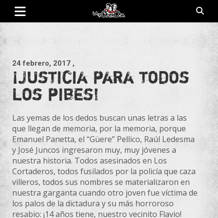
Saltar
al
contenido
Revista de cultura villera, brazo literario del movimiento La
La Poderosa
Poderosa.
24 febrero, 2017
,
¡Justicia para todos
los pibes!
Las yemas de los dedos buscan unas letras a las
que llegan de memoria, por la memoria, porque
Emanuel Panetta, el “Güere” Pellico, Raúl Ledesma
y José Juncos ingresaron muy, muy jóvenes a
nuestra historia. Todos asesinados en Los
Cortaderos, todos fusilados por la policía que caza
villeros, todos sus nombres se materializaron en
nuestra garganta cuando otro joven fue víctima de
los palos de la dictadura y su más horroroso
resabio: ¡14 años tiene, nuestro vecinito Flavio!