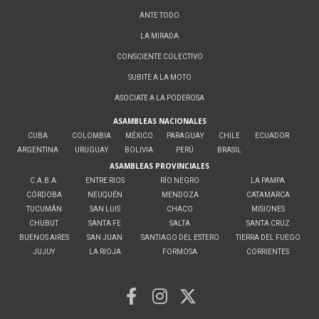
ANTE TODO
LA MIRADA
CONSCIENTE COLECTIVO
SUBITE A LA MOTO
ASOCIATE A LA PODEROSA
ASAMBLEAS NACIONALES
CUBA
COLOMBIA
MÉXICO
PARAGUAY
CHILE
ECUADOR
ARGENTINA
URUGUAY
BOLIVIA
PERÚ
BRASIL
ASAMBLEAS PROVINCIALES
C.A.B.A.
ENTRE RIOS
RÍO NEGRO
LA PAMPA
CÓRDOBA
NEUQUÉN
MENDOZA
CATAMARCA
TUCUMÁN
SAN LUIS
CHACO
MISIONES
CHUBUT
SANTA FE
SALTA
SANTA CRUZ
BUENOS AIRES
SAN JUAN
SANTIAGO DEL ESTERO
TIERRA DEL FUEGO
JUJUY
LA RIOJA
FORMOSA
CORRIENTES