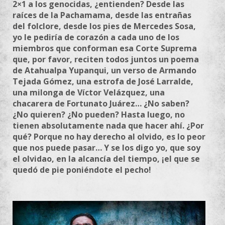
2×1 a los genocidas, ¿entienden? Desde las
raíces de
la
Pachamama, desde las entrañas
del folclore, desde los pies de Mercedes Sosa,
yo le pediría de corazón a cada uno de los
miembros que conforman esa Corte Suprema
que, por favor, reciten todos juntos un poema
de Atahualpa Yupanqui, un verso de Armando
Tejada Gómez, una estrofa de José Larralde,
una milonga de Víctor Velázquez, una
chacarera de Fortunato Juárez… ¿No saben?
¿No quieren? ¿No pueden? Hasta luego, no
tienen absolutamente nada que hacer ahí. ¿Por
qué? Porque no hay derecho al olvido, es lo peor
que nos puede pasar… Y se los digo yo, que soy
el olvidao, en
la
alcancía del tiempo, ¡el que se
quedó de pie poniéndote el pecho!