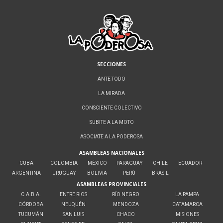
SECCIONES
ANTE TODO
LA MIRADA
CONSCIENTE COLECTIVO
SUBITE A LA MOTO
ASOCIATE A LA PODEROSA
ASAMBLEAS NACIONALES
CUBA
COLOMBIA
MÉXICO
PARAGUAY
CHILE
ECUADOR
ARGENTINA
URUGUAY
BOLIVIA
PERÚ
BRASIL
ASAMBLEAS PROVINCIALES
C.A.B.A.
ENTRE RIOS
RÍO NEGRO
LA PAMPA
CÓRDOBA
NEUQUÉN
MENDOZA
CATAMARCA
TUCUMÁN
SAN LUIS
CHACO
MISIONES