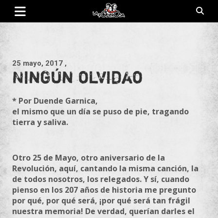
Saltar
al
contenido
Revista de cultura villera, brazo literario del movimiento La
La Poderosa
Poderosa.
25 mayo, 2017
,
Ningún olvidao
* Por Duende Garnica,
el mismo que un día se puso de pie, tragando
tierra y saliva.
Otro 25 de Mayo, otro aniversario de
la
Revolución, aquí, cantando
la
misma canción,
la
de todos nosotros, los relegados. Y sí, cuando
pienso en los 207 años de historia me pregunto
por qué, por qué será, ¡por qué será tan frágil
nuestra memoria! De verdad, querían darles el