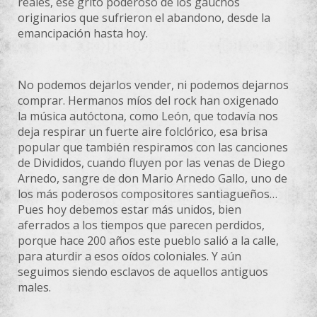
reales, ese grito poderoso de los gauchos
originarios que sufrieron el abandono, desde
la
emancipación hasta hoy.
No podemos dejarlos vender, ni podemos dejarnos
comprar. Hermanos míos del rock han oxigenado
la
música autóctona, como León, que todavía nos
deja respirar un fuerte aire folclórico, esa brisa
popular que también respiramos con las canciones
de Divididos, cuando fluyen por las venas de Diego
Arnedo, sangre de don Mario Arnedo Gallo, uno de
los más poderosos compositores santiagueños…
Pues hoy debemos estar más unidos, bien
aferrados a los tiempos que parecen perdidos,
porque hace 200 años este pueblo salió a
la
calle,
para aturdir a esos oídos coloniales. Y aún
seguimos siendo esclavos de aquellos antiguos
males.