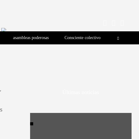
asambleas poderosas
Consciente colectivo
,
Últimas noticias
es