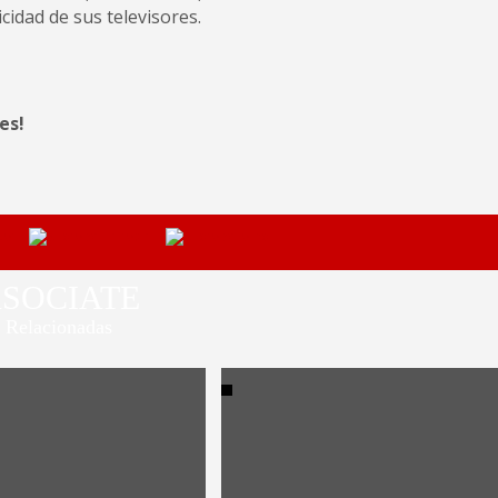
idad de sus televisores.
es!
SOCIATE
Relacionadas