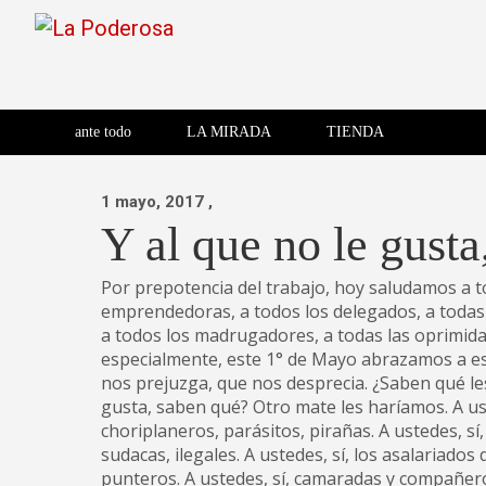
Saltar
al
contenido
Revista de cultura villera,
La Poderosa
Revista de cultura villera, brazo literario del movimiento La
brazo literario del movimiento
La Poderosa
ante todo
LA MIRADA
TIENDA
La Poderosa.
1 mayo, 2017
,
Y al que no le gusta
Por prepotencia del trabajo, hoy saludamos a to
emprendedoras, a todos los delegados, a todas l
a todos los madrugadores, a todas las oprimida
especialmente, este 1° de Mayo abrazamos a e
nos prejuzga, que nos desprecia. ¿Saben qué le
gusta, saben qué? Otro mate les haríamos. A us
choriplaneros, parásitos, pirañas. A ustedes, sí
sudacas, ilegales. A ustedes, sí, los asalariados
punteros. A ustedes, sí, camaradas y compañero