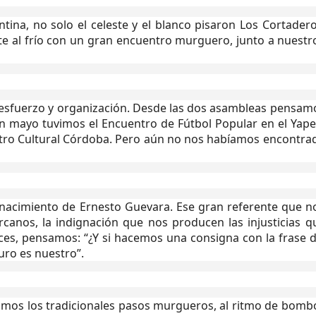
tina, no solo el celeste y el blanco pisaron Los Cortadero
ente al frío con un gran encuentro murguero, junto a nuestr
 esfuerzo y organización. Desde las dos asambleas pensam
n mayo tuvimos el Encuentro de Fútbol Popular en el Yape
entro Cultural Córdoba. Pero aún no nos habíamos encontra
 nacimiento de Ernesto Guevara. Ese gran referente que n
anos, la indignación que nos producen las injusticias q
ces, pensamos: “¿Y si hacemos una consigna con la frase d
turo es nuestro”.
icamos los tradicionales pasos murgueros, al ritmo de bomb