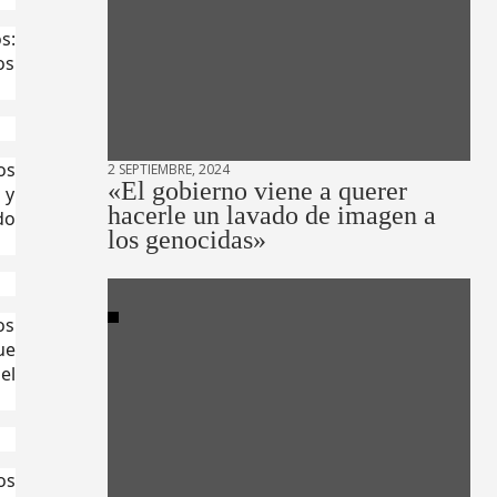
s:
os
os
2 SEPTIEMBRE, 2024
«El gobierno viene a querer
 y
hacerle un lavado de imagen a
do
los genocidas»
os
ue
el
os