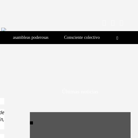
asambleas poderosas
Consciente colectivo
Últimas noticias
de
n,