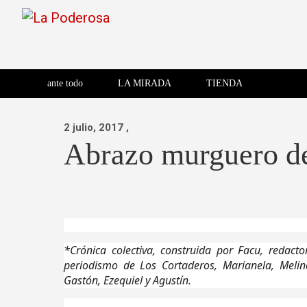
Saltar
al
contenido
Revista de cultura villera,
La Poderosa
Revista de cultura villera, brazo literario del movimiento La
brazo literario del movimiento
La Poderosa
ante todo
LA MIRADA
TIENDA
La Poderosa.
2 julio, 2017
,
Abrazo murguero de
*Crónica colectiva, construida por Facu, redact
periodismo de Los Cortaderos, Marianela, Melina,
Gastón, Ezequiel y Agustín.