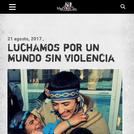
Saltar
al
contenido
Revista de cultura villera, brazo literario del movimiento La
La Poderosa
Poderosa.
21 agosto, 2017
,
Luchamos por un
mundo sin violencia