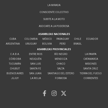
LA MIRADA
CONSCIENTE COLECTIVO
SUBITE A LA MOTO
ASOCIATE A LA PODEROSA
ASAMBLEAS NACIONALES
CUBA
COLOMBIA
MÉXICO
PARAGUAY
CHILE
ECUADOR
ARGENTINA
URUGUAY
BOLIVIA
PERÚ
BRASIL
ASAMBLEAS PROVINCIALES
C.A.B.A.
ENTRE RIOS
RÍO NEGRO
LA PAMPA
CÓRDOBA
NEUQUÉN
MENDOZA
CATAMARCA
TUCUMÁN
SAN LUIS
CHACO
MISIONES
CHUBUT
SANTA FE
SALTA
SANTA CRUZ
BUENOS AIRES
SAN JUAN
SANTIAGO DEL ESTERO
TIERRA DEL FUEGO
JUJUY
LA RIOJA
FORMOSA
CORRIENTES