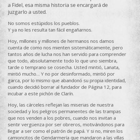
a Fidel, esa misma historia se encargará de
juzgarlo a usted.
No somos estúpidos los pueblos.
Y ya no les resulta tan fácil engañarnos.
Hoy, millones y millones de hermanos nos damos
cuenta de como nos mienten sistemáticamente, pero
tantos años de lucha nos han servido para comprender
que todo, absolutamente todo lo que uno siembra,
tarde o temprano se cosecha. Usted mintió, Lanata,
mintió mucho… Y no por desinformado, mintió por
garca, por lo mismo que abandonó su propia identidad,
cuando decidió borrar al fundador de Página 12, para
incubar a este pichón de Clarín.
Hoy, las cárceles reflejan las miserias de nuestra
sociedad y los peligros permanentes de las trampas
que nos venden a los pobres, cuando nos invitan a
sentir vergüenza por ser obreros, motivándonos para
llegar a ser como el patrón de papá. Y si no, miren los
camioncitos de Gendarmería que mandaron a las villas