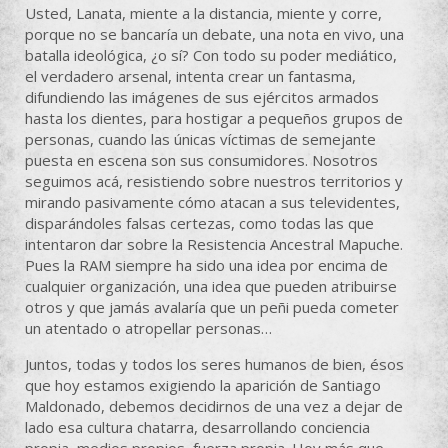
Usted, Lanata, miente a la distancia, miente y corre,
porque no se bancaría un debate, una nota en vivo, una
batalla ideológica, ¿o sí? Con todo su poder mediático,
el verdadero arsenal, intenta crear un fantasma,
difundiendo las imágenes de sus ejércitos armados
hasta los dientes, para hostigar a pequeños grupos de
personas, cuando las únicas víctimas de semejante
puesta en escena son sus consumidores. Nosotros
seguimos acá, resistiendo sobre nuestros territorios y
mirando pasivamente cómo atacan a sus televidentes,
disparándoles falsas certezas, como todas las que
intentaron dar sobre la Resistencia Ancestral Mapuche.
Pues la RAM siempre ha sido una idea por encima de
cualquier organización, una idea que pueden atribuirse
otros y que jamás avalaría que un peñi pueda cometer
un atentado o atropellar personas…
Juntos, todas y todos los seres humanos de bien, ésos
que hoy estamos exigiendo la aparición de Santiago
Maldonado, debemos decidirnos de una vez a dejar de
lado esa cultura chatarra, desarrollando conciencia
propia, medios propios, fuerza propia. Hoy más que