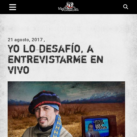
Saltar
al
contenido
Revista de cultura villera, brazo literario del movimiento La
La Poderosa
Poderosa.
21 agosto, 2017
,
Yo lo desafío, a
entrevistarme en
vivo