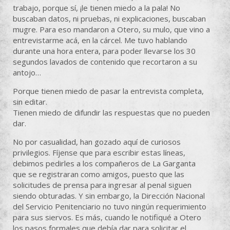
trabajo, porque sí, ¡le tienen miedo a la pala! No
buscaban datos, ni pruebas, ni explicaciones, buscaban
mugre. Para eso mandaron a Otero, su mulo, que vino a
entrevistarme acá, en la cárcel. Me tuvo hablando
durante una hora entera, para poder llevarse los 30
segundos lavados de contenido que recortaron a su
antojo…
Porque tienen miedo de pasar la entrevista completa,
sin editar.
Tienen miedo de difundir las respuestas que no pueden
dar.
No por casualidad, han gozado aquí de curiosos
privilegios. Fíjense que para escribir estas líneas,
debimos pedirles a los compañeros de La Garganta
que se registraran como amigos, puesto que las
solicitudes de prensa para ingresar al penal siguen
siendo obturadas. Y sin embargo, la Dirección Nacional
del Servicio Penitenciario no tuvo ningún requerimiento
para sus siervos. Es más, cuando le notifiqué a Otero
los pasos formales que debía dar para solicitar el