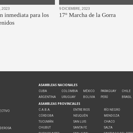
, 2023
9 DICIEMBRE, 2023
n inmediata para los
17° Marcha de la Gorra
enidos
ASAMBLEAS NACIONALES
CUBA
COLOMBIA
MÉXICO
PARAGUAY
CHILE
ARGENTINA
URUGUAY
BOLIVIA
PERÚ
BRASIL
ASAMBLEAS PROVINCIALES
C.A.B.A.
ENTRE RIOS
RÍO NEGRO
ECTIVO
CÓRDOBA
NEUQUÉN
MENDOZA
O
TUCUMÁN
SAN LUIS
CHACO
CHUBUT
SANTA FE
SALTA
ODEROSA