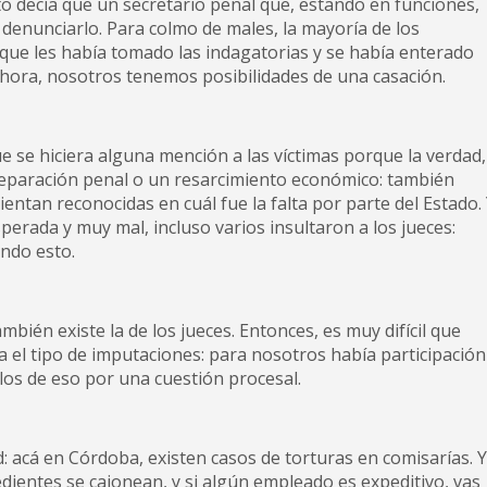
o decía que un secretario penal que, estando en funciones,
e denunciarlo. Para colmo de males, la mayoría de los
 que les había tomado las indagatorias y se había enterado
ahora, nosotros tenemos posibilidades de una casación.
e se hiciera alguna mención a las víctimas porque la verdad,
reparación penal o un resarcimiento económico: también
ientan reconocidas en cuál fue la falta por parte del Estado.
perada y muy mal, incluso varios insultaron a los jueces:
ndo esto.
ién existe la de los jueces. Entonces, es muy difícil que
 el tipo de imputaciones: para nosotros había participación
os de eso por una cuestión procesal.
d: acá en Córdoba, existen casos de torturas en comisarías. 
xpedientes se cajonean, y si algún empleado es expeditivo, vas