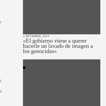
n
2 SEPTIEMBRE, 2024
«El gobierno viene a querer
:
hacerle un lavado de imagen a
los genocidas»
l
ón