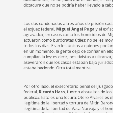
dictadura que no se podría haber llevado a cabo s
Los dos condenados a tres años de prisión cada
el exjuez federal,
Miguel Ángel Puga
y el exfis
agravado», en casos como los homicidios de Mig
actuaron como burócratas útiles: no se les mov
todos los días. Eran los únicos a quienes podía
en un momento, la gente dejó de confiar en ell
cumplían la ley: es decir, positivistas a ultranz
aseveraron que los casos estaban bajo jurisdicci
estaba haciendo. Otra total mentira.
Por otro lado, el exsecretario penal del Juzgado
federal,
Ricardo Haro
, fueron absueltos de lo
público». Esto es una locura: Otero Álvarez es e
ilegítima de la libertad y tortura de Mitin Baro
ilegítima de la libertad de Vaca Narvaja y el h