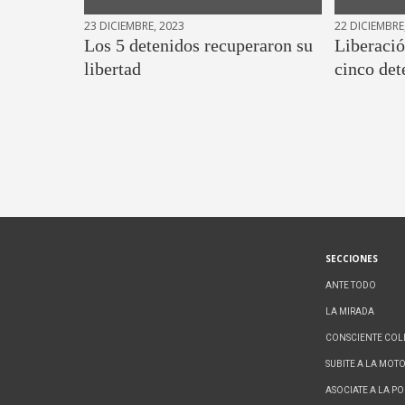
23 DICIEMBRE, 2023
22 DICIEMBRE
Los 5 detenidos recuperaron su
Liberació
libertad
cinco det
SECCIONES
ANTE TODO
LA MIRADA
CONSCIENTE COL
SUBITE A LA MOT
ASOCIATE A LA P