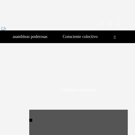
asambleas poderosas
Consciente colectivo
Últimas noticias