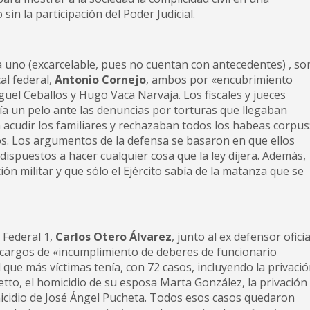
in la participación del Poder Judicial.
 uno (excarcelable, pues no cuentan con antecedentes) , so
cal federal,
Antonio Cornejo
, ambos por «encubrimiento
uel Ceballos y Hugo Vaca Narvaja. Los fiscales y jueces
ía un pelo ante las denuncias por torturas que llegaban
n acudir los familiares y rechazaban todos los habeas corpus
os. Los argumentos de la defensa se basaron en que ellos
a, dispuestos a hacer cualquier cosa que la ley dijera. Además,
ón militar y que sólo el Ejército sabía de la matanza que se
 Federal 1,
Carlos Otero Álvarez
, junto al ex defensor oficia
s cargos de «incumplimiento de deberes de funcionario
l que más víctimas tenía, con 72 casos, incluyendo la privaci
netto, el homicidio de su esposa Marta González, la privación
omicidio de José Ángel Pucheta. Todos esos casos quedaron