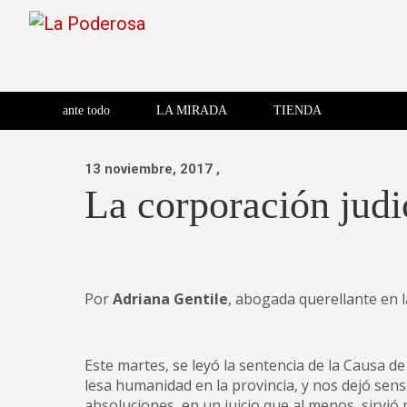
Saltar
al
contenido
Revista de cultura villera,
La Poderosa
Revista de cultura villera, brazo literario del movimiento La
brazo literario del movimiento
La Poderosa
ante todo
LA MIRADA
TIENDA
La Poderosa.
13 noviembre, 2017
,
La corporación judic
Por
Adriana Gentile
, abogada querellante en 
Este martes, se leyó la sentencia de la Causa d
lesa humanidad en la provincia, y nos dejó sen
absoluciones, en un juicio que al menos, sirvió 