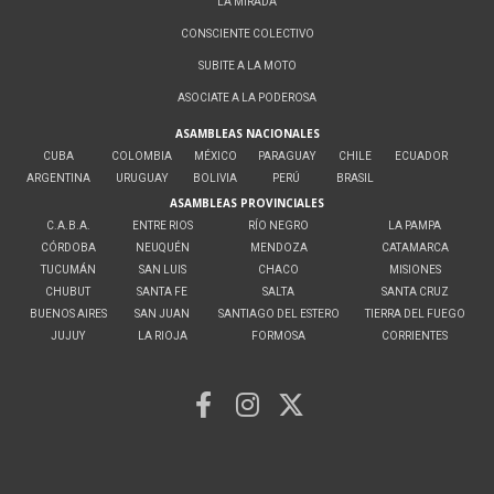
LA MIRADA
CONSCIENTE COLECTIVO
SUBITE A LA MOTO
ASOCIATE A LA PODEROSA
ASAMBLEAS NACIONALES
CUBA
COLOMBIA
MÉXICO
PARAGUAY
CHILE
ECUADOR
ARGENTINA
URUGUAY
BOLIVIA
PERÚ
BRASIL
ASAMBLEAS PROVINCIALES
C.A.B.A.
ENTRE RIOS
RÍO NEGRO
LA PAMPA
CÓRDOBA
NEUQUÉN
MENDOZA
CATAMARCA
TUCUMÁN
SAN LUIS
CHACO
MISIONES
CHUBUT
SANTA FE
SALTA
SANTA CRUZ
BUENOS AIRES
SAN JUAN
SANTIAGO DEL ESTERO
TIERRA DEL FUEGO
JUJUY
LA RIOJA
FORMOSA
CORRIENTES