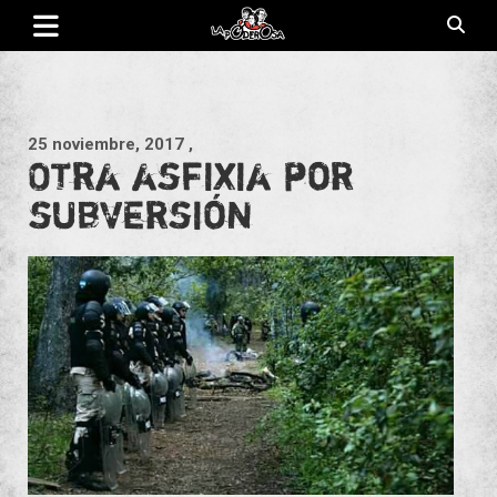
Saltar
al
contenido
Revista de cultura villera, brazo literario del movimiento La
La Poderosa
Poderosa.
25 noviembre, 2017
,
Otra asfixia por
subversión