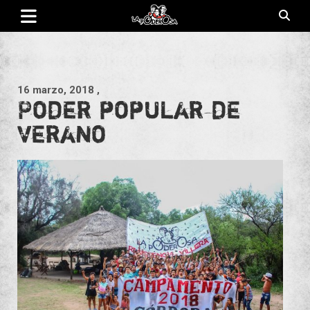
Saltar
al
contenido
Revista de cultura villera, brazo literario del movimiento La
La Poderosa
Poderosa.
16 marzo, 2018
,
Poder popular de
verano