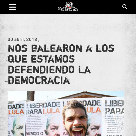
Saltar
al
contenido
Revista de cultura villera, brazo literario del movimiento La
La Poderosa
Poderosa.
30 abril, 2018
,
Nos balearon a los
que estamos
defendiendo la
democracia