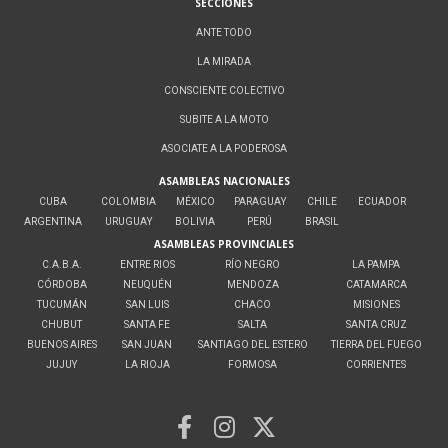
SECCIONES
ANTE TODO
LA MIRADA
CONSCIENTE COLECTIVO
SUBITE A LA MOTO
ASOCIATE A LA PODEROSA
ASAMBLEAS NACIONALES
CUBA
COLOMBIA
MÉXICO
PARAGUAY
CHILE
ECUADOR
ARGENTINA
URUGUAY
BOLIVIA
PERÚ
BRASIL
ASAMBLEAS PROVINCIALES
C.A.B.A.
ENTRE RIOS
RÍO NEGRO
LA PAMPA
CÓRDOBA
NEUQUÉN
MENDOZA
CATAMARCA
TUCUMÁN
SAN LUIS
CHACO
MISIONES
CHUBUT
SANTA FE
SALTA
SANTA CRUZ
BUENOS AIRES
SAN JUAN
SANTIAGO DEL ESTERO
TIERRA DEL FUEGO
JUJUY
LA RIOJA
FORMOSA
CORRIENTES