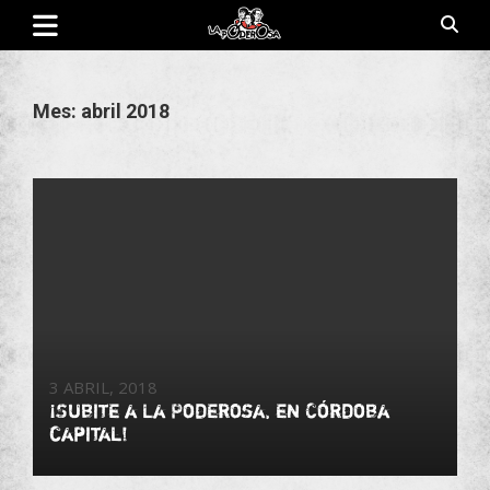
Saltar
al
contenido
Revista de cultura villera, brazo literario del movimiento La
La Poderosa
Poderosa.
Mes:
abril 2018
3 ABRIL, 2018
¡Subite a La Poderosa, en Córdoba
capital!