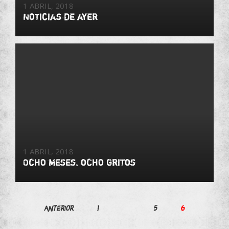
1 ABRIL, 2018
Noticias de ayer
1 ABRIL, 2018
Ocho meses, ocho gritos
Paginación
Anterior
1
…
5
6
de