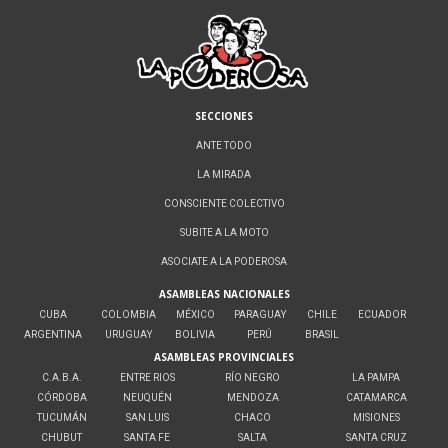
SECCIONES
ANTE TODO
LA MIRADA
CONSCIENTE COLECTIVO
SUBITE A LA MOTO
ASOCIATE A LA PODEROSA
ASAMBLEAS NACIONALES
CUBA
COLOMBIA
MÉXICO
PARAGUAY
CHILE
ECUADOR
ARGENTINA
URUGUAY
BOLIVIA
PERÚ
BRASIL
ASAMBLEAS PROVINCIALES
C.A.B.A.
ENTRE RIOS
RÍO NEGRO
LA PAMPA
CÓRDOBA
NEUQUÉN
MENDOZA
CATAMARCA
TUCUMÁN
SAN LUIS
CHACO
MISIONES
CHUBUT
SANTA FE
SALTA
SANTA CRUZ