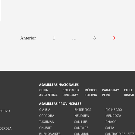
Anterior
1
…
8
9
ASAMBLEAS NACIONALES
CUBA
COLOMBIA
MÉXICO
PARAGUAY
CHILE
ARGENTINA
URUGUAY
BOLIVIA
PERÚ
BRASIL
ASAMBLEAS PROVINCIALES
C.A.B.A.
ENTRE RIOS
RÍO NEGRO
ECTIVO
CÓRDOBA
NEUQUÉN
MENDOZA
O
TUCUMÁN
SAN LUIS
CHACO
CHUBUT
SANTA FE
SALTA
ODEROSA
BUENOS AIRES
SAN JUAN
SANTIAGO DEL EST