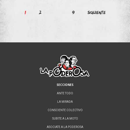
Paginación
1
2
…
9
Siguiente
de
entradas
SECCIONES
ANTE TODO
LA MIRADA
CONSCIENTE COLECTIVO
SUBITE A LA MOTO
ASOCIATE A LA PODEROSA