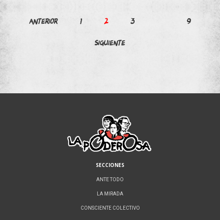
Paginación
Anterior
1
2
3
…
9
de
Siguiente
entradas
SECCIONES
ANTE TODO
LA MIRADA
CONSCIENTE COLECTIVO