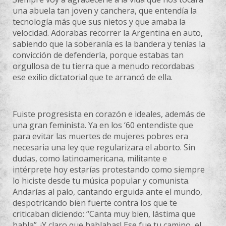
una abuela tan joven y canchera, que entendía la
tecnología más que sus nietos y que amaba la
velocidad. Adorabas recorrer la Argentina en auto,
sabiendo que la soberanía es la bandera y tenías la
convicción de defenderla, porque estabas tan
orgullosa de tu tierra que a menudo recordabas
ese exilio dictatorial que te arrancó de ella.
Fuiste progresista en corazón e ideales, además de
una gran feminista. Ya en los ‘60 entendiste que
para evitar las muertes de mujeres pobres era
necesaria una ley que regularizara el aborto. Sin
dudas, como latinoamericana, militante e
intérprete hoy estarías protestando como siempre
lo hiciste desde tu música popular y comunista.
Andarías al palo, cantando erguida ante el mundo,
despotricando bien fuerte contra los que te
criticaban diciendo: “Canta muy bien, lástima que
habla”. ¡Y claro que hablabas! Ese fue tu camino, el