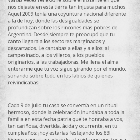
Varias veces reflexioné sobre el instante en que
nos dejaste en esta tierra tan injusta para muchos.
Aquel 2009 tenía una coyuntura nacional diferente
a la de hoy, donde las desigualdades se
profundizan sobre los rincones más pobres de
Argentina. Desde siempre te preocupó que tu
canto llegara a los sectores marginados y
descartados. Le cantabas a ellas y a ellos: al
campesinado, a los villeros, a los pueblos
originarios, a las trabajadoras. Me llena el alma
enterarme que tu voz sigue girando por el mundo,
sonando sobre todo en los labios de quienes
reivindicabas.
Cada 9 de julio tu casa se convertía en un ritual
hermoso, donde la celebración inundaba a toda la
familia en esta fecha patria que te honraba a vos,
tan cariñosa, divertida, ácida y ocurrente, en tu
cumpleaños: ¡hoy estarías festejando los 83!
Siempre voy a agradecerle a la vida que nos tocara