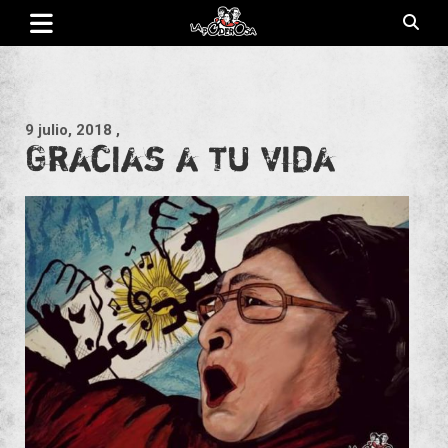
Saltar
al
contenido
Revista de cultura villera, brazo literario del movimiento La
La Poderosa
Poderosa.
9 julio, 2018
,
Gracias a tu vida