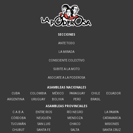
SECCIONES
ANTE TODO
LA MIRADA
CONSCIENTE COLECTIVO
SUBITE A LA MOTO
ASOCIATE A LA PODEROSA
ASAMBLEAS NACIONALES
CUBA
COLOMBIA
MÉXICO
PARAGUAY
CHILE
ECUADOR
ARGENTINA
URUGUAY
BOLIVIA
PERÚ
BRASIL
ASAMBLEAS PROVINCIALES
C.A.B.A.
ENTRE RIOS
RÍO NEGRO
LA PAMPA
CÓRDOBA
NEUQUÉN
MENDOZA
CATAMARCA
TUCUMÁN
SAN LUIS
CHACO
MISIONES
CHUBUT
SANTA FE
SALTA
SANTA CRUZ