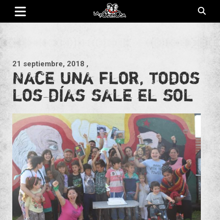
Saltar
al
contenido
Revista de cultura villera, brazo literario del movimiento La
La Poderosa
Poderosa.
21 septiembre, 2018
,
Nace una flor, todos
los días sale el sol