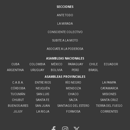
SECCIONES
ANTE TODO
LA MIRADA
CONSCIENTE COLECTIVO
SUBITE A LA MOTO
ASOCIATE A LA PODEROSA
ASAMBLEAS NACIONALES
CUBA
COLOMBIA
MÉXICO
PARAGUAY
CHILE
ECUADOR
ARGENTINA
URUGUAY
BOLIVIA
PERÚ
BRASIL
ASAMBLEAS PROVINCIALES
C.A.B.A.
ENTRE RIOS
RÍO NEGRO
LA PAMPA
CÓRDOBA
NEUQUÉN
MENDOZA
CATAMARCA
TUCUMÁN
SAN LUIS
CHACO
MISIONES
CHUBUT
SANTA FE
SALTA
SANTA CRUZ
BUENOS AIRES
SAN JUAN
SANTIAGO DEL ESTERO
TIERRA DEL FUEGO
JUJUY
LA RIOJA
FORMOSA
CORRIENTES